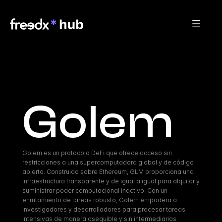
Golem
Golem es un protocolo DeFi que ofrece acceso sin 
restricciones a una supercomputadora global y de código 
abierto. Construido sobre Ethereum, GLM proporciona una 
infraestructura transparente y de igual a igual para alquilar y 
suministrar poder computacional inactivo. Con un 
enrutamiento de tareas robusto, Golem empodera a 
investigadores y desarrolladores para procesar tareas 
intensivas de manera asequible y sin intermediarios.