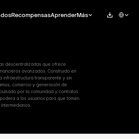
Select Langu
ados
Recompensas
Aprender
Más
as descentralizadas que ofrece 
financieros avanzados. Construido en 
infraestructura transparente y sin 
amos, comercio y generación de 
pulsado por la comunidad y contratos 
podera a los usuarios para que tomen 
 intermediarios.