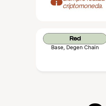
¡
criptomoneda.
Red
Base, Degen Chain