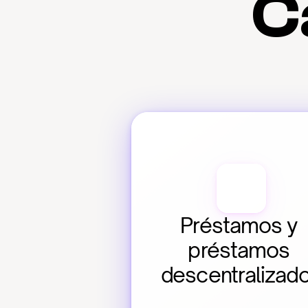
C
Préstamos y 
préstamos 
descentralizad