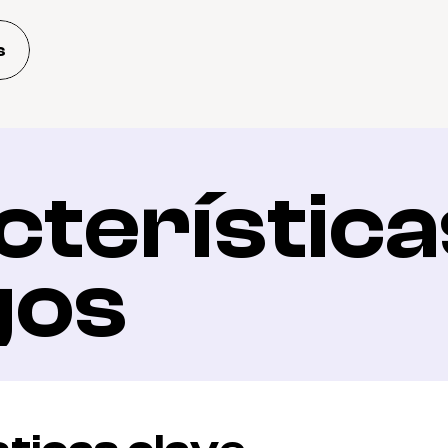
s
terísticas
gos