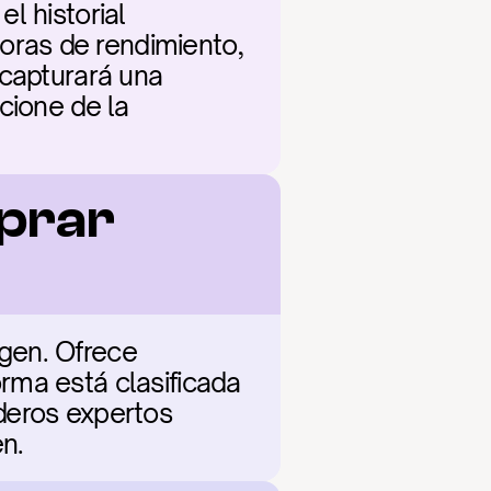
 historial 
ras de rendimiento, 
capturará una 
cione de la 
prar 
gen. Ofrece 
ma está clasificada 
deros expertos 
n.