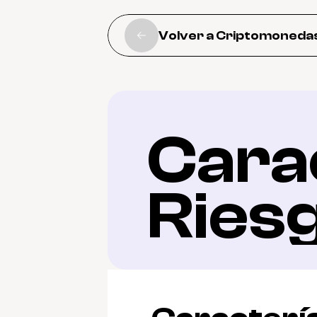
Volver a Criptomoneda
Carac
Ries