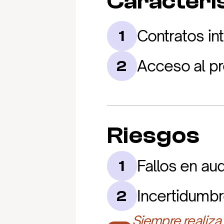
Caracterís
Contratos in
1
Acceso al pr
2
Riesgos
Fallos en aud
1
Incertidumbr
2
Siempre realiza