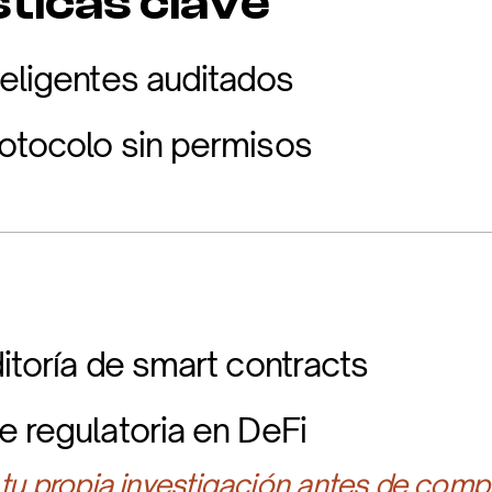
ticas clave
teligentes auditados
otocolo sin permisos
itoría de smart contracts
e regulatoria en DeFi
 tu propia investigación antes de compr