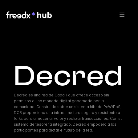
Decred
Decred es una red de Capa 1 que ofrece acceso sin 
permisos a una moneda digital gobernada por la 
comunidad. Construida sobre un sistema híbrido PoW/PoS, 
DCR proporciona una infraestructura segura y resistente a 
forks para almacenar valor y realizar transacciones. Con su 
sistema de tesorería integrado, Decred empodera a los 
participantes para dictar el futuro de la red.