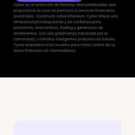
Cyber es un protocolo de finanzas descentralizadas que 
proporciona acceso sin permisos a servicios financieros 
avanzados. Construido sobre Ethereum, Cyber ofrece una 
infraestructura transparente y sin confianza para 
préstamos, intercambios, trading y generación de 
rendimientos. Con una gobernanza impulsada por la 
comunidad y contratos inteligentes probados en batalla, 
Cyber empodera a los usuarios para tomar control de su 
futuro financiero sin intermediarios.