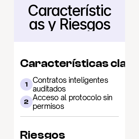
Característic
Regresar
as y Riesgos
Características clav
Contratos inteligentes 
1
auditados
Acceso al protocolo sin 
2
permisos
Riesgos