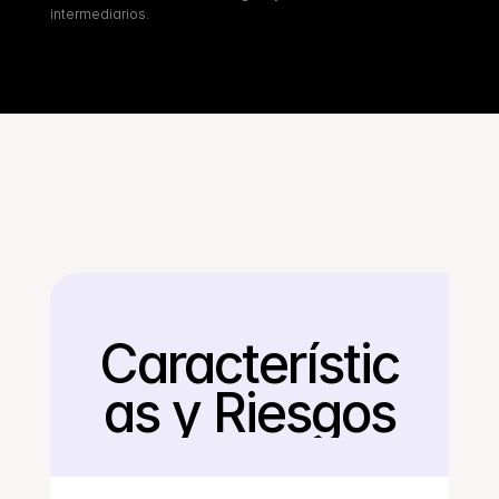
intermediarios.
Característic
Regresar
as y Riesgos