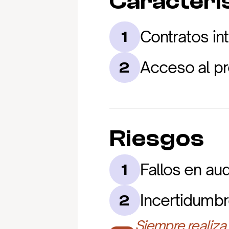
Caracterís
Contratos in
1
Acceso al pr
2
Riesgos
Fallos en aud
1
Incertidumbr
2
Siempre realiza