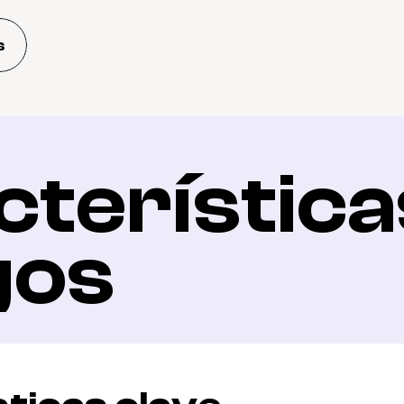
s
terísticas
gos