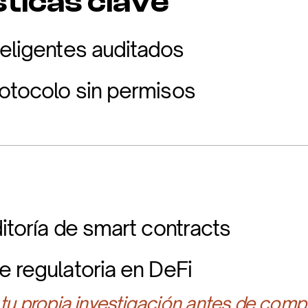
ticas clave
teligentes auditados
otocolo sin permisos
itoría de smart contracts
e regulatoria en DeFi
 tu propia investigación antes de compr