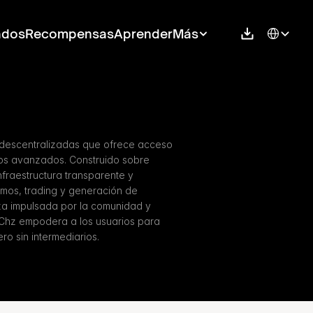
Select Langu
ados
Recompensas
Aprender
Más
 descentralizadas que ofrece acceso 
ros avanzados. Construido sobre 
fraestructura transparente y 
mos, trading y generación de 
a impulsada por la comunidad y 
 Chz empodera a los usuarios para 
ero sin intermediarios.