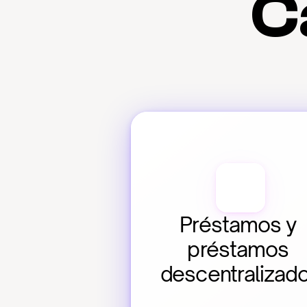
C
Préstamos y 
préstamos 
descentralizad