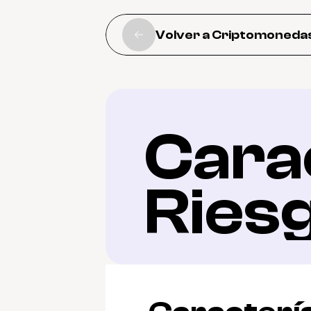
Volver a Criptomoneda
Carac
Ries