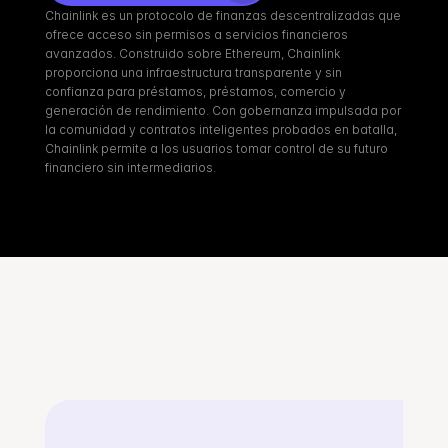
Chainlink es un protocolo de finanzas descentralizadas que 
ofrece acceso sin permisos a servicios financieros 
avanzados. Construido sobre Ethereum, Chainlink 
proporciona una infraestructura transparente y sin 
confianza para préstamos, préstamos, comercio y 
generación de rendimiento. Con gobernanza impulsada por 
la comunidad y contratos inteligentes probados en batalla, 
Chainlink permite a los usuarios tomar control de su futuro 
financiero sin intermediarios.