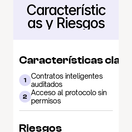
Característic
Regresar
as y Riesgos
Características clav
Contratos inteligentes 
1
auditados
Acceso al protocolo sin 
2
permisos
Riesgos