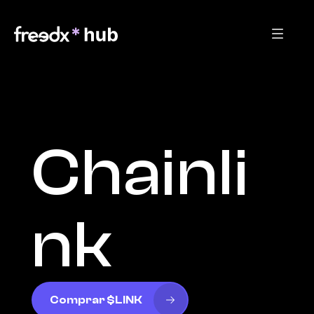
Chainli
nk
Comprar $LINK