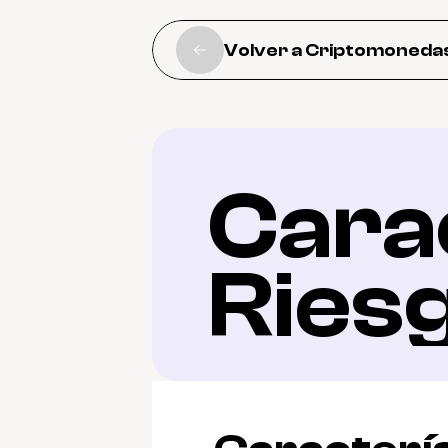
Volver a Criptomoneda
Carac
Ries