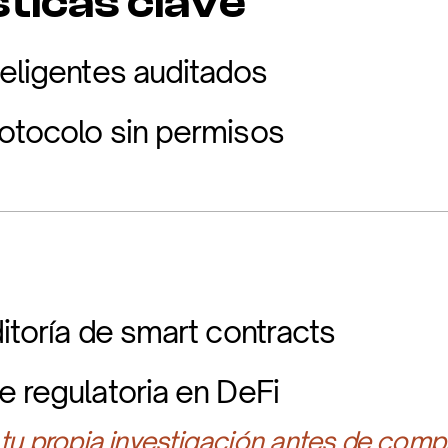
ticas clave
teligentes auditados
otocolo sin permisos
itoría de smart contracts
e regulatoria en DeFi
 tu propia investigación antes de compr