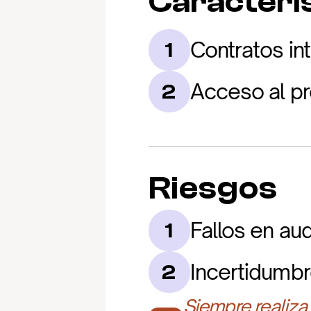
Caracterís
Contratos in
1
Acceso al pr
2
Riesgos
Fallos en aud
1
Incertidumbr
2
Siempre realiza