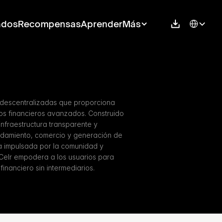
Select Langu
ados
Recompensas
Aprender
Más
 descentralizadas que proporciona 
ios financieros avanzados. Construido 
nfraestructura transparente y 
damiento, comercio y generación de 
 impulsada por la comunidad y 
Celr empodera a los usuarios para 
financiero sin intermediarios.