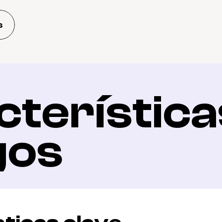
s
terísticas
gos