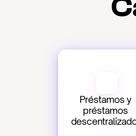
C
Préstamos y 
préstamos 
descentralizad