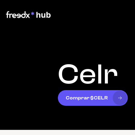
Celr
Comprar $CELR