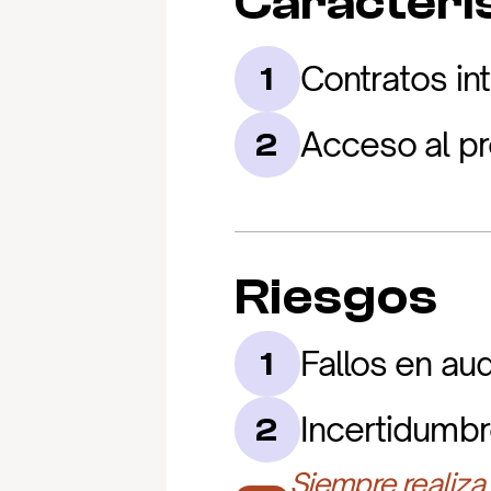
Caracterís
Contratos in
1
Acceso al pr
2
Riesgos
Fallos en aud
1
Incertidumbr
2
Siempre realiza