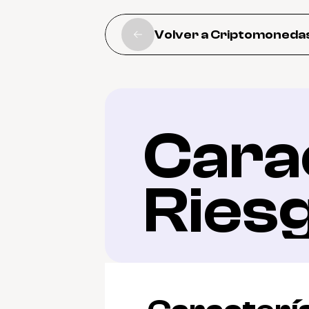
Volver a Criptomoneda
Carac
Ries