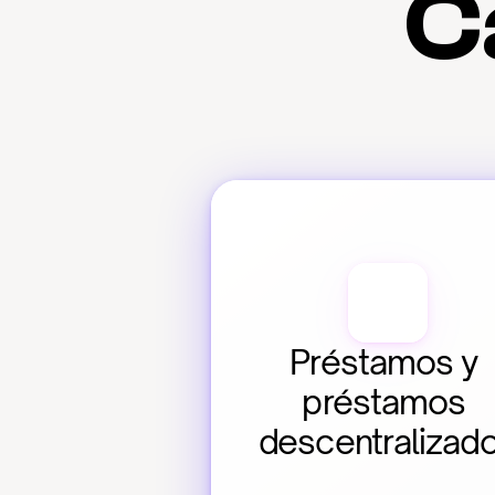
C
Préstamos y 
préstamos 
descentralizad