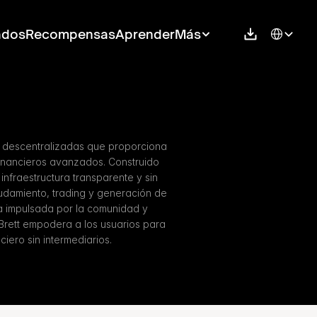
Select Langu
ados
Recompensas
Aprender
Más
s descentralizadas que proporciona 
financieros avanzados. Construido 
nfraestructura transparente y sin 
damiento, trading y generación de 
 impulsada por la comunidad y 
Brett empodera a los usuarios para 
ciero sin intermediarios.