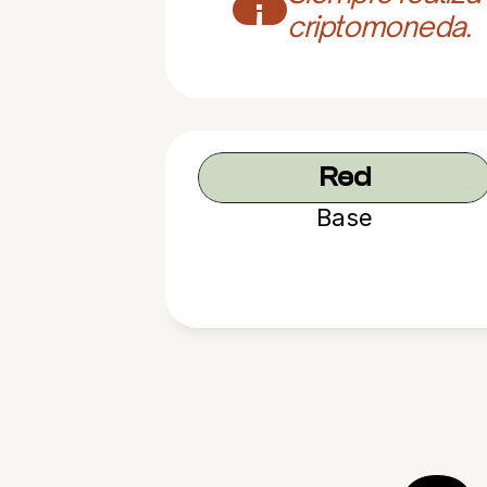
¡
criptomoneda.
Red
Base