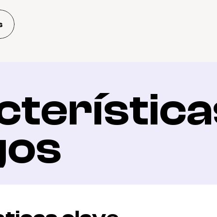
s
terísticas
gos