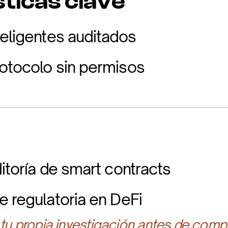
ticas clave
teligentes auditados
otocolo sin permisos
itoría de smart contracts
e regulatoria en DeFi
 tu propia investigación antes de compr