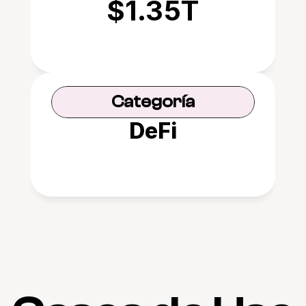
$1.35T
Categoría
DeFi