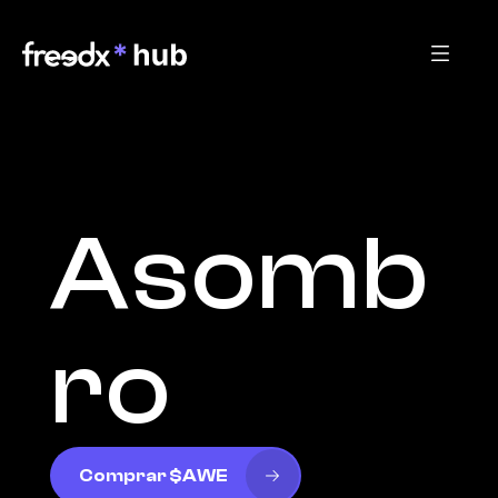
Asomb
ro
Comprar $AWE