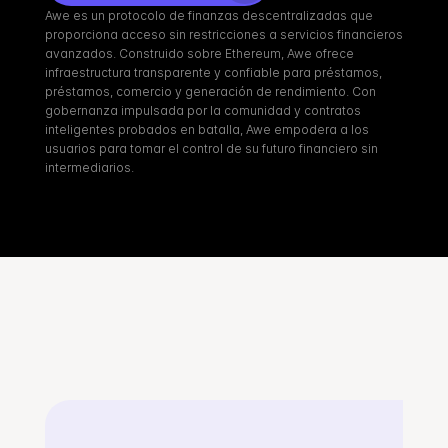
Awe es un protocolo de finanzas descentralizadas que 
proporciona acceso sin restricciones a servicios financieros 
avanzados. Construido sobre Ethereum, Awe ofrece 
infraestructura transparente y confiable para préstamos, 
préstamos, comercio y generación de rendimiento. Con 
gobernanza impulsada por la comunidad y contratos 
inteligentes probados en batalla, Awe empodera a los 
usuarios para tomar el control de su futuro financiero sin 
intermediarios.