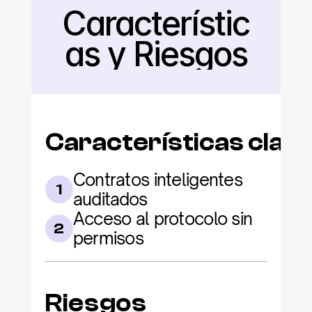
Característic
Regresar
as y Riesgos
Características clav
Contratos inteligentes 
1
auditados
Acceso al protocolo sin 
2
permisos
Riesgos