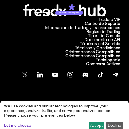
Unirse a la campaña
Traders VIP
Centro de Soporte
Información de Trading y Transacciones
Reglas de Trading
Tipos de Cambio
Documento de API
Términos del Servicio
Términos y Condiciones
Criptomonedas Compatibles
Criptomonedas Compatibles
Enciclopedia
Comparar Activos
Atención al Cliente
We use cookies and similar technologies to improve your
@ Freedx 2026
support@freedx.com
experience, analyze traffic, and serve personalized content.
Please choose your preferences below.
Let me choose
Accept
Decline