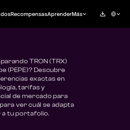
Select Langu
ados
Recompensas
Aprender
Más
parando TRON (TRX) 
pe (PEPE)? Descubre 
ferencias exactas en 
ogía, tarifas y 
cial de mercado para 
para ver cuál se adapta 
a tu portafolio.