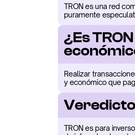
TRON es una red come
puramente especulati
¿Es TRON 
económic
Realizar transaccion
y económico que paga
Veredicto
TRON es para inverso