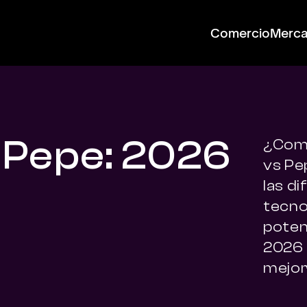
Comercio
Merc
 Pepe: 2026
¿Com
vs Pe
las di
tecnol
poten
2026 
mejor 