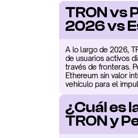
TRON vs P
2026 vs E
A lo largo de 2026, T
de usuarios activos di
través de fronteras. 
Ethereum sin valor in
vehículo para el impul
¿Cuál es l
TRON y P