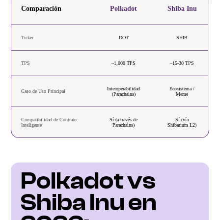
Comparación
Polkadot
Shiba Inu
Ticker
DOT
SHIB
TPS
~1,000 TPS
~15-30 TPS
Interoperabilidad
Ecosistema /
Caso de Uso Principal
(Parachains)
Meme
Compatibilidad de Contrato
Sí (a través de
Sí (vía
Inteligente
Parachains)
Shibarium L2)
Polkadot vs 
Shiba Inu en 