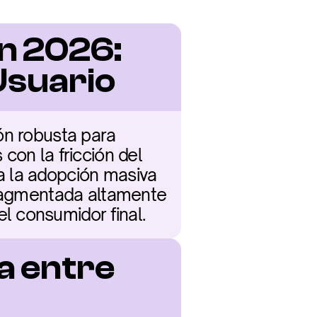
n 2026: 
Usuario
ón robusta para 
on la fricción del 
 la adopción masiva 
fragmentada altamente 
l consumidor final.
a entre 