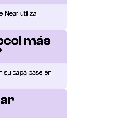
Near utiliza 
col más 
?
n su capa base en 
ar 