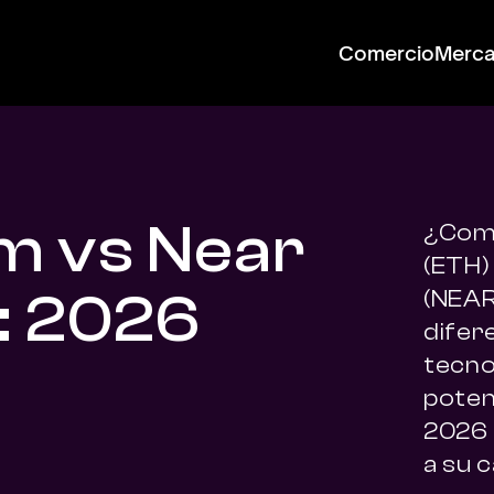
Comercio
Merc
m vs Near
¿Com
(ETH)
: 2026
(NEAR
difer
tecnol
poten
2026 
a su c