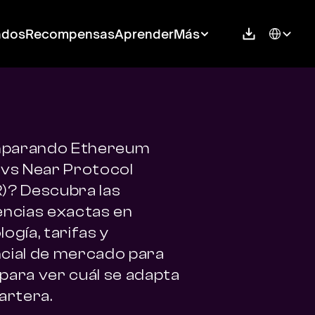
Select Langu
ados
Recompensas
Aprender
Más
parando Ethereum 
 vs Near Protocol 
)? Descubra las 
encias exactas en 
ogía, tarifas y 
cial de mercado para 
para ver cuál se adapta 
artera.