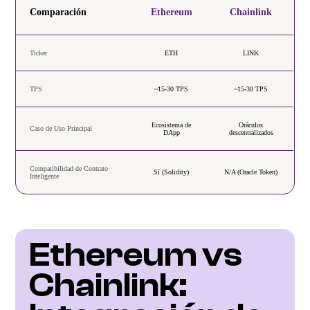
Comparación
Ethereum
Chainlink
Ticker
ETH
LINK
TPS
~15-30 TPS
~15-30 TPS
Ecosistema de
Oráculos
Caso de Uso Principal
DApp
descentralizados
Compatibilidad de Contrato
Sí (Solidity)
N/A (Oracle Token)
Inteligente
Ethereum vs 
Chainlink: 