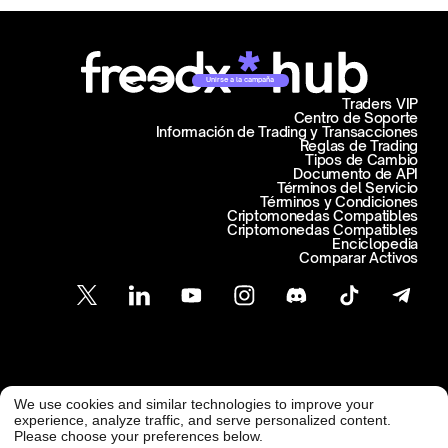
Unirse a la campaña
Traders VIP
Centro de Soporte
Información de Trading y Transacciones
Reglas de Trading
Tipos de Cambio
Documento de API
Términos del Servicio
Términos y Condiciones
Criptomonedas Compatibles
Criptomonedas Compatibles
Enciclopedia
Comparar Activos
Atención al Cliente
We use cookies and similar technologies to improve your
@ Freedx 2026
support@freedx.com
experience, analyze traffic, and serve personalized content.
Please choose your preferences below.