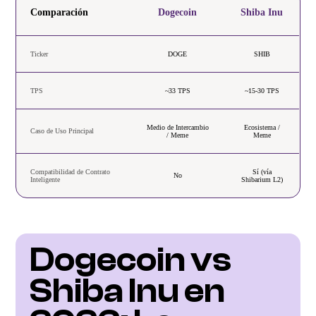
Comparación
Dogecoin
Shiba Inu
Ticker
DOGE
SHIB
TPS
~33 TPS
~15-30 TPS
Medio de Intercambio
Ecosistema /
Caso de Uso Principal
/ Meme
Meme
Compatibilidad de Contrato
Sí (vía
No
Inteligente
Shibarium L2)
Dogecoin vs 
Shiba Inu en 