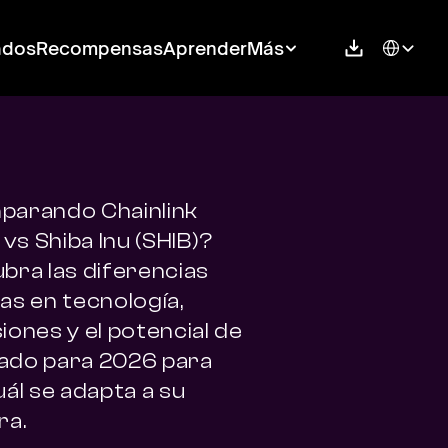
Select Langu
ados
Recompensas
Aprender
Más
arando Chainlink 
 vs Shiba Inu (SHIB)? 
bra las diferencias 
as en tecnología, 
ones y el potencial de 
do para 2026 para 
ál se adapta a su 
ra.