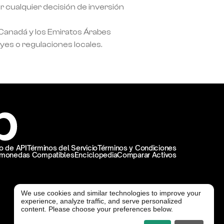
 cualquier decisión de inversión 
 Canadá y los Emiratos Árabes 
eyes o regulaciones locales.
 de API
Términos del Servicio
Términos y Condiciones
omonedas Compatibles
Enciclopedia
Comparar Activos
We use cookies and similar technologies to improve your
experience, analyze traffic, and serve personalized
@ Freedx 2026
content. Please choose your preferences below.