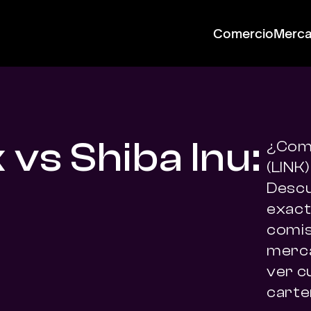
Comercio
Merc
 vs Shiba Inu:
¿Comp
(LINK)
Descu
exact
comisi
merca
ver cu
carte