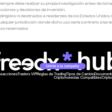
empre debe realizar su propia investigación antes de tomar
acciones y decisiones de inversión.
dirigidos ni destinados a residentes de los Estados Unidos,
alquier jurisdicción donde dicho uso sería contrario a las l
hos reservados
Unirse a la campaña
ansacciones
Traders VIP
Reglas de Trading
Tipos de Cambio
Documento
Criptomonedas Compatibles
Cript