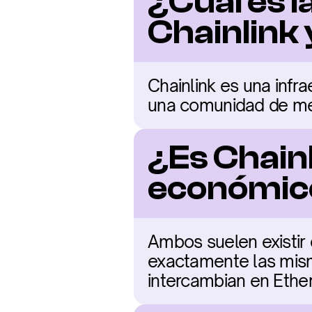
¿Cuál es l
Chainlink 
Chainlink es una infr
una comunidad de me
¿Es Chainl
económic
Ambos suelen existir
exactamente las mism
intercambian en Ethe