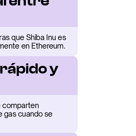
l entre 
as que Shiba Inu es 
mente en Ethereum.
rápido y 
e comparten 
e gas cuando se 