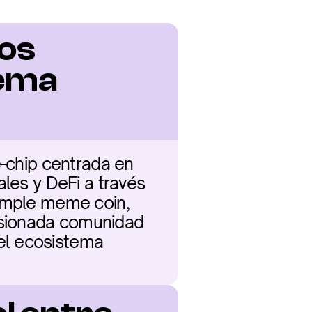
os 
ema 
-chip centrada en 
les y DeFi a través 
imple meme coin, 
sionada comunidad 
l ecosistema 