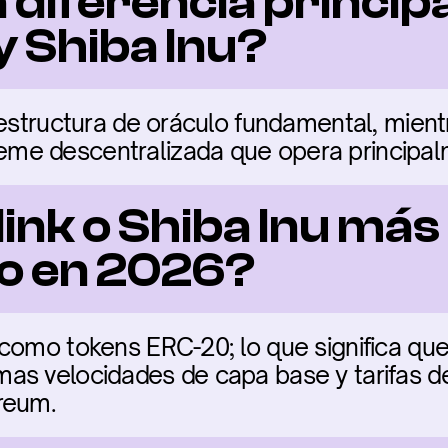
a diferencia principa
y Shiba Inu?
aestructura de oráculo fundamental, mientr
me descentralizada que opera principal
ink o Shiba Inu más 
o en 2026?
 como tokens ERC-20; lo que significa qu
as velocidades de capa base y tarifas d
reum.