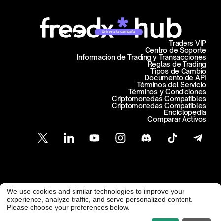
Unirse a la campaña
Traders VIP
Centro de Soporte
Información de Trading y Transacciones
Reglas de Trading
Tipos de Cambio
Documento de API
Términos del Servicio
Términos y Condiciones
Criptomonedas Compatibles
Criptomonedas Compatibles
Enciclopedia
Comparar Activos
Atención al Cliente
We use cookies and similar technologies to improve your
@ Freedx 2026
support@freedx.com
experience, analyze traffic, and serve personalized content.
Please choose your preferences below.