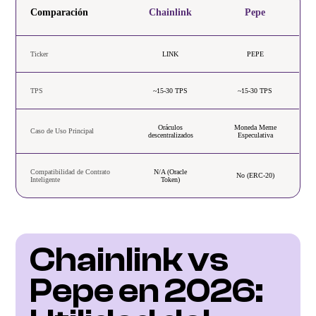
Comparación
Chainlink
Pepe
Ticker
LINK
PEPE
TPS
~15-30 TPS
~15-30 TPS
Oráculos
Moneda Meme
Caso de Uso Principal
descentralizados
Especulativa
Compatibilidad de Contrato
N/A (Oracle
No (ERC-20)
Inteligente
Token)
Chainlink vs 
Pepe en 2026: 