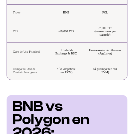
Ticker
BNB
POL
~7,000 TPS
TPS
~10,000 TPS
(transacciones por
segundo)
Utilidad de
Escalamiento de Ethereum
Caso de Uso Principal
Exchange & BSC
(AggLayer)
Compatibilidad de
Sí (Compatible
Sí (Compatible con
Contrato Inteligente
con EVM)
EVM)
BNB vs 
Polygon en 
2026: 