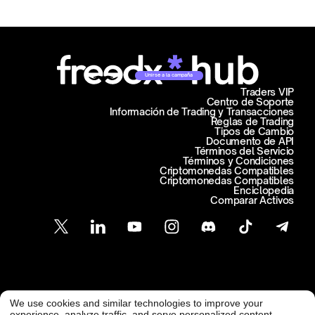
Unirse a la campaña
Traders VIP
Centro de Soporte
Información de Trading y Transacciones
Reglas de Trading
Tipos de Cambio
Documento de API
Términos del Servicio
Términos y Condiciones
Criptomonedas Compatibles
Criptomonedas Compatibles
Enciclopedia
Comparar Activos
Atención al Cliente
We use cookies and similar technologies to improve your
@ Freedx 2026
support@freedx.com
experience, analyze traffic, and serve personalized content.