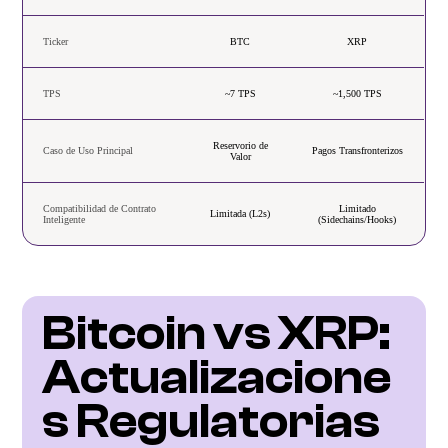
Ticker
BTC
XRP
TPS
~7 TPS
~1,500 TPS
Reservorio de
Caso de Uso Principal
Pagos Transfronterizos
Valor
Compatibilidad de Contrato
Limitado
Limitada (L2s)
Inteligente
(Sidechains/Hooks)
Bitcoin vs XRP: 
Actualizacione
s Regulatorias 