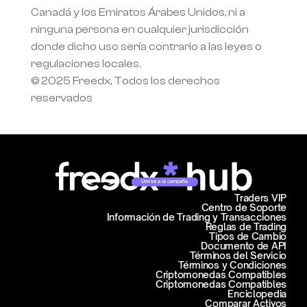
Canadá y los Emiratos Árabes Unidos, ni a 
ninguna persona en cualquier jurisdicción 
donde dicho uso sería contrario a las leyes o 
regulaciones locales.
© 2025 Freedx, Todos los derechos 
reservados
Unirse a la campaña
Traders VIP
Centro de Soporte
Información de Trading y Transacciones
Reglas de Trading
Tipos de Cambio
Documento de API
Términos del Servicio
Términos y Condiciones
Criptomonedas Compatibles
Criptomonedas Compatibles
Enciclopedia
Comparar Activos