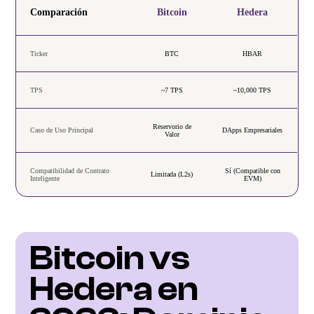
Comparación
Bitcoin
Hedera
Ticker
BTC
HBAR
TPS
~7 TPS
~10,000 TPS
Reservorio de
Caso de Uso Principal
DApps Empresariales
Valor
Compatibilidad de Contrato
Sí (Compatible con
Limitada (L2s)
Inteligente
EVM)
Bitcoin vs 
Hedera en 