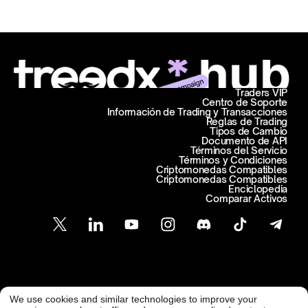
Traders VIP
Centro de Soporte
Información de Trading y Transacciones
Reglas de Trading
Tipos de Cambio
Documento de API
Términos del Servicio
Términos y Condiciones
Criptomonedas Compatibles
Criptomonedas Compatibles
Enciclopedia
Comparar Activos
Atención al Cliente
We use cookies and similar technologies to improve your
support@freedx.com