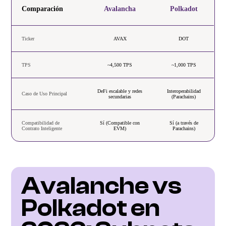
Comparación
Avalancha
Polkadot
Ticker
AVAX
DOT
TPS
~4,500 TPS
~1,000 TPS
DeFi escalable y redes
Interoperabilidad
Caso de Uso Principal
secundarias
(Parachains)
Compatibilidad de
Sí (Compatible con
Sí (a través de
Contrato Inteligente
EVM)
Parachains)
Avalanche vs 
Polkadot en 