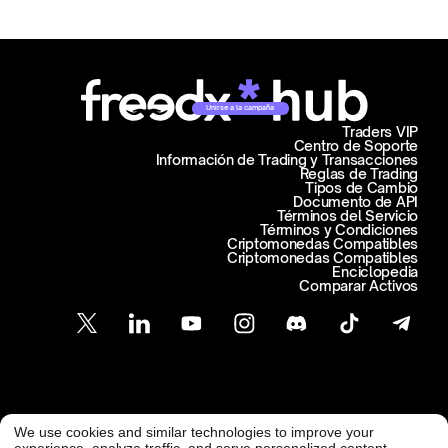
Unirse a la campaña
Traders VIP
Centro de Soporte
Información de Trading y Transacciones
Reglas de Trading
Tipos de Cambio
Documento de API
Términos del Servicio
Términos y Condiciones
Criptomonedas Compatibles
Criptomonedas Compatibles
Enciclopedia
Comparar Activos
Atención al Cliente
We use cookies and similar technologies to improve your
@ Freedx 2026
support@freedx.com
experience, analyze traffic, and serve personalized content.