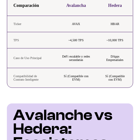
Comparación
Avalancha
Hedera
Ticker
AVAX
HBAR
TPS
~4,500 TPS
~10,000 TPS
DeFi escalable y redes
DApps
Caso de Uso Principal
secundarias
Empresariales
Compatibilidad de
Sí (Compatible con
Sí (Compatible
Contrato Inteligente
EVM)
con EVM)
Avalanche vs 
Hedera: 