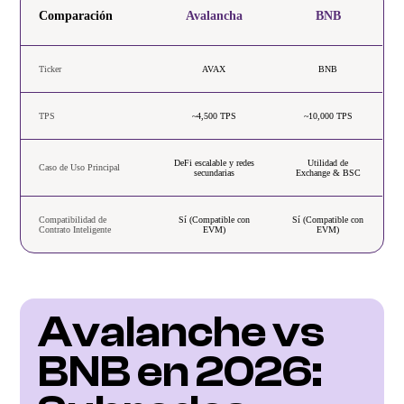
Comparación
Avalancha
BNB
Ticker
AVAX
BNB
TPS
~4,500 TPS
~10,000 TPS
DeFi escalable y redes
Utilidad de
Caso de Uso Principal
secundarias
Exchange & BSC
Compatibilidad de
Sí (Compatible con
Sí (Compatible con
Contrato Inteligente
EVM)
EVM)
Avalanche vs 
BNB en 2026: 