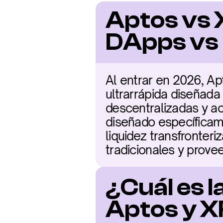
Aptos vs 
DApps vs 
Al entrar en 2026, A
ultrarrápida diseñada
descentralizadas y act
diseñado específicam
liquidez transfronteri
tradicionales y prove
¿Cuál es l
Aptos y 