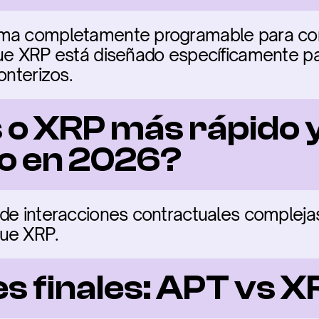
ma completamente programable para cont
que XRP está diseñado específicamente pa
onterizos.
 o XRP más rápido y
o en 2026?
de interacciones contractuales complejas
ue XRP.
s finales: APT vs X