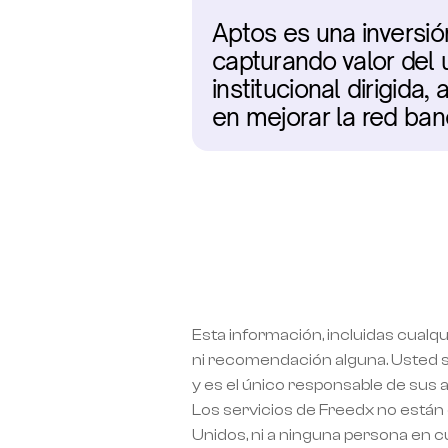
Aptos es una inversi
capturando valor del 
institucional dirigida,
en mejorar la red ban
Esta información, incluidas cualqu
ni recomendación alguna. Usted si
y es el único responsable de sus 
Los servicios de Freedx no están 
Unidos, ni a ninguna persona en cu