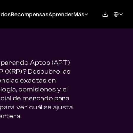
Select Langu
ados
Recompensas
Aprender
Más
arando Aptos (APT) 
P (XRP)? Descubre las 
encias exactas en 
ogía, comisiones y el 
cial de mercado para 
para ver cuál se ajusta 
artera.