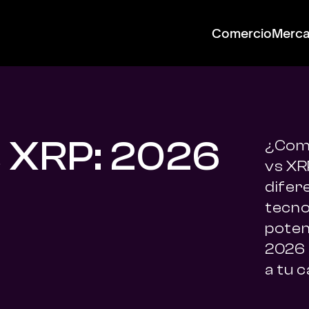
Comercio
Merc
 XRP: 2026
¿Comp
vs XR
difer
tecnol
poten
2026 
a tu c