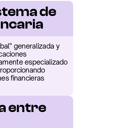
stema de 
ncaria
al" generalizada y 
caciones 
ltamente especializado 
roporcionando 
es financieras 
a entre 