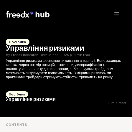
Посібник
Управління ризиками
By Freedx Research Team 
8 вер. 2025 р.
3 min read
·
·
Управління ризиками є основою виживання в торгівлі. Воно захищає 
капітал через розмір позицій, стоп-лоси, диверсифікацію та 
налаштування ризику до винагороди, забезпечуючи трейдерам 
можливість витримувати волатильність. З міцними ризиковими 
практиками трейдери отримують стійкість і тривалість на ринку.
Посібник
Управління ризиками
3 min read
CONTENTS