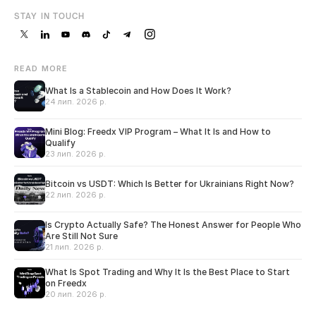
STAY IN TOUCH
READ MORE
What Is a Stablecoin and How Does It Work?
24 лип. 2026 р.
Mini Blog: Freedx VIP Program – What It Is and How to
Qualify
23 лип. 2026 р.
Bitcoin vs USDT: Which Is Better for Ukrainians Right Now?
22 лип. 2026 р.
Is Crypto Actually Safe? The Honest Answer for People Who
Are Still Not Sure
21 лип. 2026 р.
What Is Spot Trading and Why It Is the Best Place to Start
on Freedx
20 лип. 2026 р.