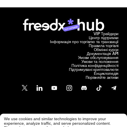
Join campaign
VIP Трейдери
Центр підтримки
Інформація про торгівлю та транзакції
Правила торгівлі
Обмінні курси
Документація API
Умови обслуговування
Умови та положення
Політика конфіденційності
Підтримувані криптовалюти
Енциклопедія
Порівняйте активи
Підтримка клієнтів
We use cookies and similar technologies to improve your
@ Freedx 2026
support@freedx.com
experience, analyze traffic, and serve personalized content.