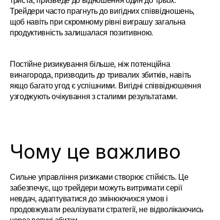
триста, призведе до відношення один до трьох. 
Трейдери часто прагнуть до вигідних співвідношень, 
щоб навіть при скромному рівні виграшу загальна 
продуктивність залишалася позитивною.
Постійне ризикування більше, ніж потенційна 
винагорода, призводить до тривалих збитків, навіть 
якщо багато угод є успішними. Вигідні співвідношення 
узгоджують очікування з сталими результатами.
Чому це важливо
Сильне управління ризиками створює стійкість. Це 
забезпечує, що трейдери можуть витримати серії 
невдач, адаптуватися до змінюючихся умов і 
продовжувати реалізувати стратегії, не відволікаючись 