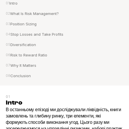
01
Intro
02
What Is Risk Management?
03
Position Sizing
04
Stop Losses and Take Profits
05
Diversification
06
Risk to Reward Ratio
07
Why It Matters
08
Conclusion
01
Intro
В останньому епізоді ми досліджували ліквідність, книги 
замовлень та глибину ринку, три елементи, які 
формують способи виконання угод. Цього разу ми 
зосереджуємося на управлінні ризиками, наборі практик, 