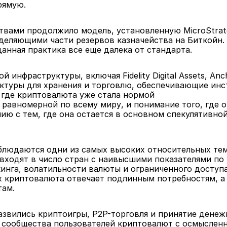
рямую.
вами продолжило модель, установленную MicroStrate
еляющими части резервов казначейства на Биткойн.
данная практика все еще далека от стандарта.
фраструктуры, включая Fidelity Digital Assets, Anchor
туры для хранения и торговлю, обеспечивающие инс
 где криптовалюта уже стала нормой
равномерной по всему миру, и понимание того, где о
ю с тем, где она остается в основном спекулятивной,
блюдаются одни из самых высоких относительных темп
ходят в число стран с наивысшими показателями по и
кинга, волатильности валюты и ограниченного досту
х криптовалюта отвечает подлинным потребностям, а 
там.
азвились криптоигры, P2P-торговля и принятие денеж
 сообщества пользователей криптовалют с осмысле