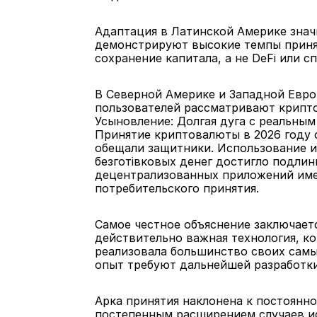
Адаптация в Латинской Америке знач
демонстрируют высокие темпы принят
сохранение капитала, а не DeFi или 
В Северной Америке и Западной Евро
пользователей рассматривают крипто
Усыновление: Долгая дуга с реальны
Принятие криптовалюты в 2026 году 
обещали защитники. Использование и
безготівковых денег достигло подлин
децентрализованных приложений имее
потребительского принятия.
Самое честное объяснение заключаетс
действительно важная технология, ко
реализовала большинство своих самых
опыт требуют дальнейшей разработки
Арка принятия наклонена к постоянн
постепенным расширением случаев ис