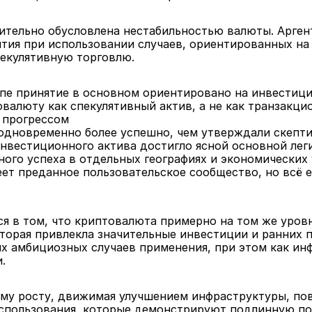
ительно обусловлена нестабильностью валюты. Аргент
ия при использовании случаев, ориентированных на 
спекулятивную торговлю.
пе принятие в основном ориентировано на инвестици
валюту как спекулятивный актив, а не как транзакци
м прогрессом
одновременно более успешно, чем утверждали скептик
нвестиционного актива достигло ясной основной лег
ного успеха в отдельных географиях и экономических 
т преданное пользовательское сообщество, но всё е
я в том, что криптовалюта примерно на том же уровне,
торая привлекла значительные инвестиции и ранних п
 амбициозных случаев применения, при этом как инфр
.
ому росту, движимая улучшением инфраструктуры, пов
пользования, которые демонстрируют подлинную поле