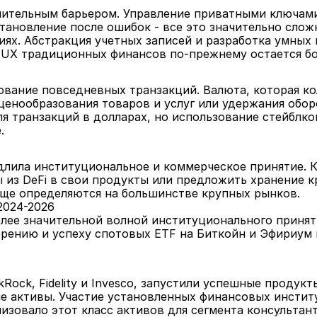
чительным барьером. Управление приватными ключами,
тановление после ошибок - все это значительно слож
х. Абстракция учетных записей и разработка умных 
с UX традиционных финансов по-прежнему остается б
вание повседневных транзакций. Валюта, которая кол
ценообразования товаров и услуг или удержания оборо
я транзакций в долларах, но использование стейблко
.
длила институциональное и коммерческое принятие. К
 из DeFi в свои продукты или предложить хранение к
еще определяются на большинстве крупных рынков.
2024-2026
олее значительной волной институционального принят
брению и успеху спотовых ETF на Биткойн и Эфириум 
ock, Fidelity и Invesco, запустили успешные продукт
е активы. Участие установленных финансовых институ
овало этот класс активов для сегмента консультанто