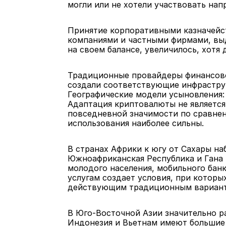
могли или не хотели участвовать нап
Принятие корпоративными казначейст
компаниями и частными фирмами, выд
на своем балансе, увеличилось, хотя 
Традиционные провайдеры финансовой ин
создали соответствующие инфраструк
Географические модели усыновления:
Адаптация криптовалюты не является 
повседневной значимости по сравнени
использования наиболее сильны.
В странах Африки к югу от Сахары на
Южноафриканская Республика и Гана в
молодого населения, мобильного бан
услугам создает условия, при которы
действующим традиционным вариан
В Юго-Восточной Азии значительно р
Индонезия и Вьетнам имеют большие