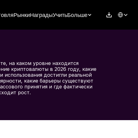
Select Langu
говля
Рынки
Награды
Учить
Больше
те, на каком уровне находится 
ние криптовалюты в 2026 году, какие 
и использования достигли реальной 
ярности, какие барьеры существуют 
ассового принятия и где фактически 
сходит рост.