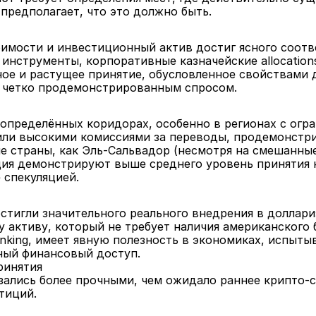
 предполагает, что это должно быть.
имости и инвестиционный актив достиг ясного соотве
нструменты, корпоративные казначейские allocations
ое и растущее принятие, обусловленное свойствами д
е четко продемонстрированным спросом.
определённых коридорах, особенно в регионах с огра
ли высокими комиссиями за переводы, продемонстри
е страны, как Эль-Сальвадор (несмотря на смешанные 
рция демонстрируют выше среднего уровень принятия 
 спекуляцией.
стигли значительного реального внедрения в доллари
 активу, который не требует наличия американского 
anking, имеет явную полезность в экономиках, испыт
ый финансовый доступ.
ринятия
зались более прочными, чем ожидало раннее крипто-с
тиций.