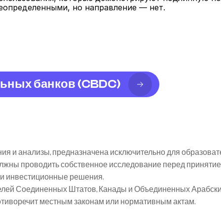
еопределенными, но направление — нет.
ьных банков (CBDC)
я и анализы, предназначена исключительно для образоват
олжны проводить собственное исследование перед принятие
я и инвестиционные решения.
елей Соединенных Штатов, Канады и Объединенных Арабских 
ротиворечит местным законам или нормативным актам.