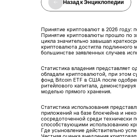
Назад к Энциклопедии
Принятие криптовалют в 2026 году: п
Принятие криптовалюты прошло по зн
цикла значительно завышал краткосро
криптовалюта достигла подлинного м
большинстве заявленных случаев исп
Статистика владения представляет од
обладали криптовалютой, при этом су
фонд Bitcoin ETF в США после одобре
ритейлового капитала, демонстрируя 
моделью прямого хранения.
Статистика использования представля
приложений на базе блокчейна и нек
сосредоточенной среди технически п
способствующими использованию кр
Где усыновление действительно усп
Честная оценка внедрения криптовал