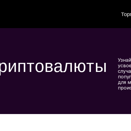
Тор
криптовалюты
Узнай
усвое
случа
попул
для м
прои