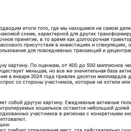
одводим итоги того, где мы находимся на самом деле
акомой схеме, характерной для других трансформиру
чное принятие, в то время как долгосрочная траектор
ассового присутствия в инвестициях и спекуляциях, 
ользования для повседневных транзакций и децентр
ну картину. По оценкам, от 400 до 500 миллионов чел
ществует меньшая, но все же значительная база акти
ния в январе 2024 года привлек десятки миллиардов 
спрос со стороны участников, которые не хотели или
ет собой другую картину. Ежедневные активные польз
онтролируемых кошельков остаются небольшой долей 
одкованных участников в регионах с конкретными эк
иптовалют.
ешно
ют требует определения мест, где действительно сущ