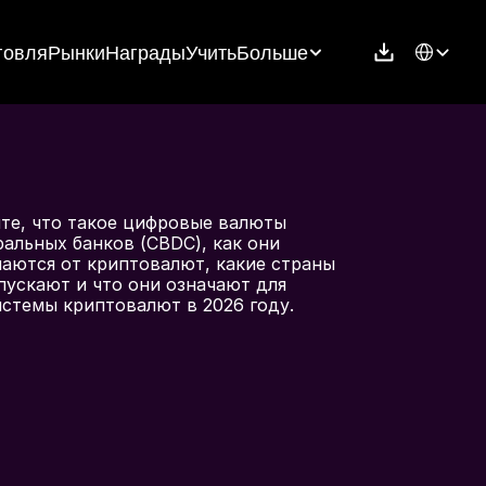
Select Langu
говля
Рынки
Награды
Учить
Больше
те, что такое цифровые валюты 
альных банков (CBDC), как они 
аются от криптовалют, какие страны 
пускают и что они означают для 
истемы криптовалют в 2026 году.