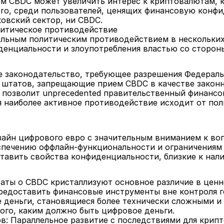
м CBDC может увеличить интерес к криптовалютам, к
ro, среди пользователей, ценящих финансовую конфи
овский сектор, ни CBDC.
итическое противодействие
ельным политическим противодействием в нескольких 
енциальности и злоупотребления властью со стороны
 законодательство, требующее разрешения Федеральн
 штатов, запрещающие прием CBDC в качестве законн
 позволит unprecedented правительственный финансов
 наиболее активное противодействие исходит от поли
айн цифрового евро с значительным вниманием к во
еспечению оффлайн-функциональности и ограничениям 
тавить свойства конфиденциальности, близкие к нал
баты о CBDC кристаллизуют основное различие в цен
редоставить финансовые инструменты вне контроля го
 деньги, становящиеся более технически сложными и 
ого, каким должно быть цифровое деньги.
в: Параллельное развитие с последствиями для крип