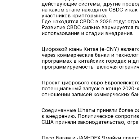
действующие системы, другие провод
на каком этапе находятся CBDC и как
участников крипторынка.
Где находятся CBDC в 2026 году: стр
Развитие CBDC сильно варьируется п
использования и стадии внедрения.
Цифровой юань Китая (e-CNY) являет
через коммерческие банки и технолог
программах в китайских городах и д
программируемость, включая огранич
Проект цифрового евро Европейского 
потенциальный запуск в конце 2020-
отношении записей коммерческих бан
Соединенные Штаты приняли более ос
к внедрению. Политическое сопротив
США приняли законодательство, огр
Песо Багам и JAM-DEX Ямайки предс