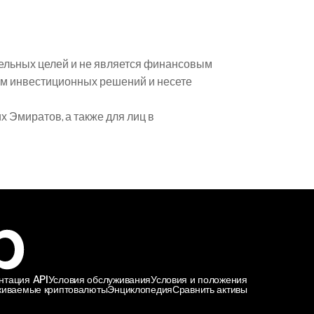
ельных целей и не является финансовым 
м инвестиционных решений и несете 
Эмиратов, а также для лиц в 
нтация API
Условия обслуживания
Условия и положения
иваемые криптовалюты
Энциклопедия
Сравнить активы