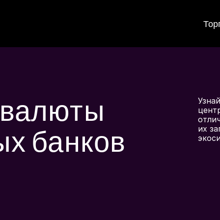
Тор
 валюты
Узнай
центр
отлич
их за
ых банков
экос