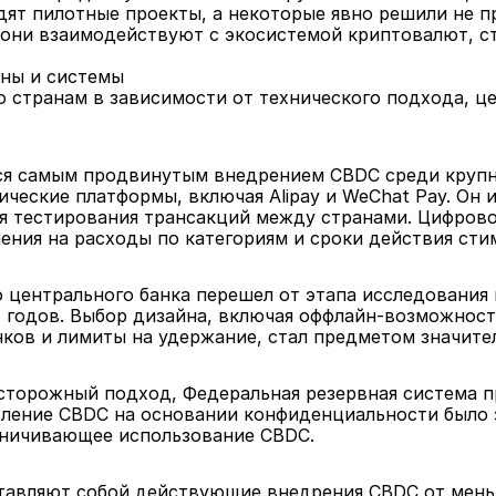
ят пилотные проекты, а некоторые явно решили не пр
 они взаимодействуют с экосистемой криптовалют, ст
аны и системы
о странам в зависимости от технического подхода, ц
ся самым продвинутым внедрением CBDC среди крупн
ические платформы, включая Alipay и WeChat Pay. Он 
ля тестирования трансакций между странами. Цифрово
ения на расходы по категориям и сроки действия сти
центрального банка перешел от этапа исследования к
х годов. Выбор дизайна, включая оффлайн-возможност
ков и лимиты на удержание, стал предметом значите
торожный подход, Федеральная резервная система пр
ление CBDC на основании конфиденциальности было 
аничивающее использование CBDC.
тавляют собой действующие внедрения CBDC от меньш