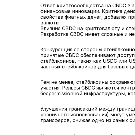
Ответ криптосообщества на CBDC в зн
финансовые инновации. Критика дейс
свойства фиатных денег, добавляя пр
валюты.
Влияние CBDC на криптовалюту и ст
Разработка CBDC имеет сложные и не
Конкуренция со стороны стейблкоино
принятые CBDC обеспечивают доступ 
стейблкоинов, таких как USDC или U
частных стейблкоинов для базовых ц
Тем не менее, стейблкоины сохраняют
участия. Рельсы CBDC являются контр
бесpermissionной инфраструктуры, к
Улучшения трансакций между граница
розничного использования) могут ум
трансферов, снижая одно из самых с