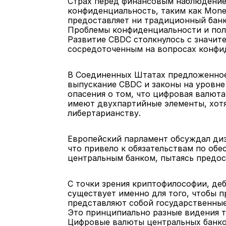
Страх перед финансовым наблюдение
конфиденциальность, таким как Mone
предоставляет ни традиционный банк
Проблемы конфиденциальности и пол
Развитие CBDC столкнулось с значит
сосредоточенным на вопросах конфид
В Соединенных Штатах предложенное
выпускание CBDC и законы на уровне
опасения о том, что цифровая валюта
имеют двухпартийные элементы, хотя
либертарианству.
Европейский парламент обсуждал диз
что привело к обязательствам по об
центральным банком, пытаясь предос
С точки зрения криптофилософии, де
существует именно для того, чтобы п
представляют собой государственные
Это принципиально разные видения т
Цифровые валюты центральных банко