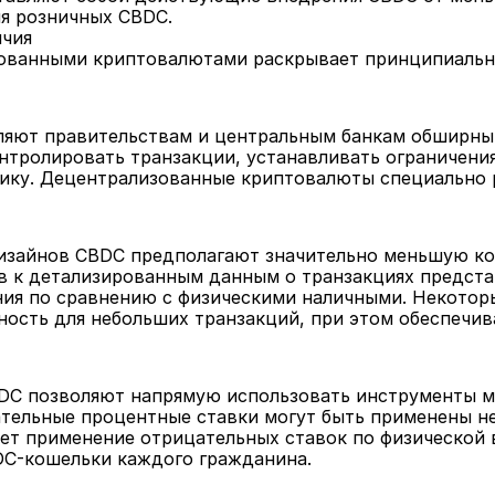
я розничных CBDC.
ичия
ованными криптовалютами раскрывает принципиально
ляют правительствам и центральным банкам обширный
нтролировать транзакции, устанавливать ограничения
ку. Децентрализованные криптовалюты специально р
изайнов CBDC предполагают значительно меньшую кон
в к детализированным данным о транзакциях предста
ия по сравнению с физическими наличными. Некотор
ость для небольших транзакций, при этом обеспечива
DC позволяют напрямую использовать инструменты мо
тельные процентные ставки могут быть применены не
ает применение отрицательных ставок по физической 
DC-кошельки каждого гражданина.