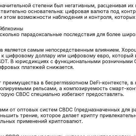
ачительной степени был негативным, расценивая их к
твительно основательна: цифровая валюта под контро
и этом возможности наблюдения и контроля, которых 
ейблкоины
сколько парадоксальные последствия для более широ
в является самым непосредственным влиянием. Хоро
к цифровому доллару или цифровому евро, который в
SDT. В юрисдикциях с функциональными розничными 
ифровых платежей снижается.
 преимущества в бесpermissionном DeFi-контексте, в
олируемыми рельсами, а композируемость смарт-контр
оторую CBDC специально избегают предоставлять.
ми от оптовых систем CBDC (предназначенных для рас
еньшить трение, которое делает крипту привлекатель
ильных применений криптовалют.