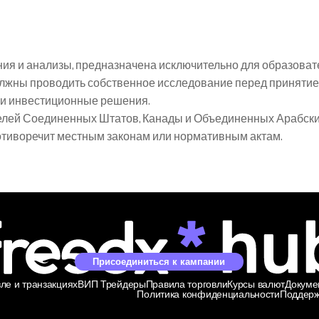
я и анализы, предназначена исключительно для образоват
олжны проводить собственное исследование перед принятие
я и инвестиционные решения.
елей Соединенных Штатов, Канады и Объединенных Арабских 
ротиворечит местным законам или нормативным актам.
Присоединиться к кампании
ле и транзакциях
ВИП Трейдеры
Правила торговли
Курсы валют
Докуме
Политика конфиденциальности
Поддерж