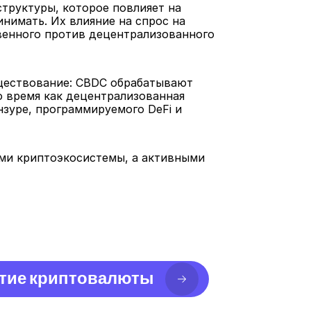
руктуры, которое повлияет на 
нимать. Их влияние на спрос на 
енного против децентрализованного 
ществование: CBDC обрабатывают 
 время как децентрализованная 
уре, программируемого DeFi и 
ми криптоэкосистемы, а активными 
тие криптовалюты