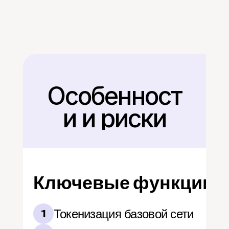
Особенност
Назад
и и риски
Ключевые функции
Токенизация базовой сети
1