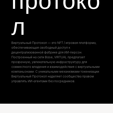
протоко
л
Виртуальный Протокол — это NFT / игровая платформа, 
обеспечивающая свободный доступ к 
децентрализованной фабрике для ИИ-персон. 
Построенный на сети Base, VIRTUAL предлагает 
прозрачную, увлекательную инфраструктуру для 
совместного владения и взаимодействия с виртуальными 
компаньонами. С уникальными механизмами токенизации 
Виртуальный Протокол наделяет сообщества правом 
управлять ИИ-агентами без посредников.