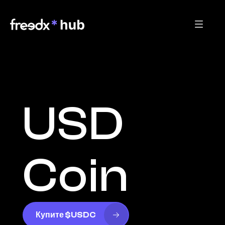
USD 
Coin
Купите $USDC