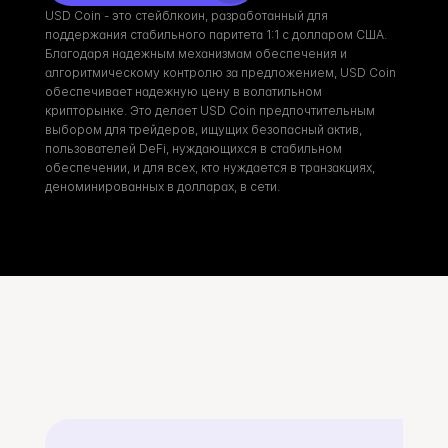
USD Coin - это стейблкоин, разработанный для 
поддержания стабильного паритета 1:1 с долларом США. 
Благодаря надежным механизмам обеспечения и 
алгоритмическому контролю за предложением, USD Coin 
обеспечивает надежную цену в волатильном 
крипторынке. Это делает USD Coin предпочтительным 
выбором для трейдеров, ищущих безопасный актив, 
пользователей DeFi, нуждающихся в стабильном 
обеспечении, и для всех, кто нуждается в транзакциях, 
деноминированных в долларах, в сети.