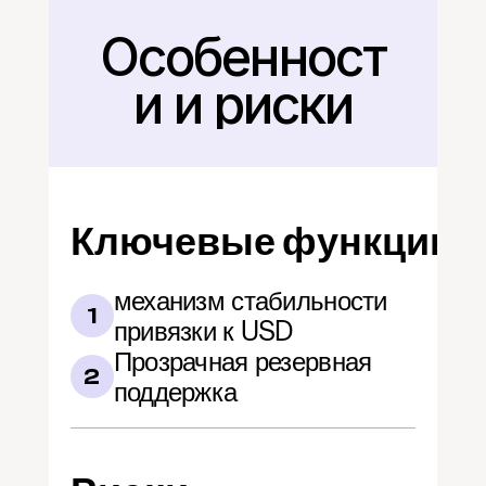
Особенност
Назад
и и риски
Ключевые функции
механизм стабильности 
1
привязки к USD
Прозрачная резервная 
2
поддержка