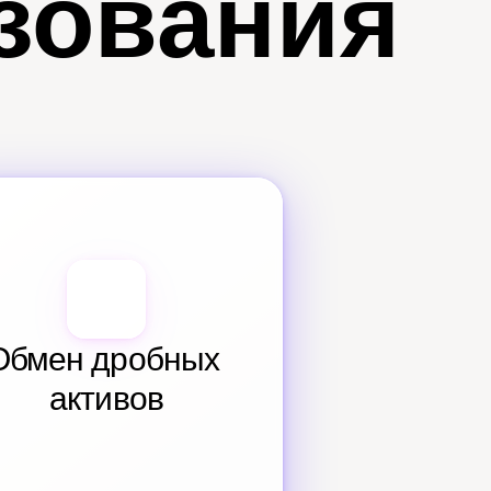
зования
Обмен дробных 
активов