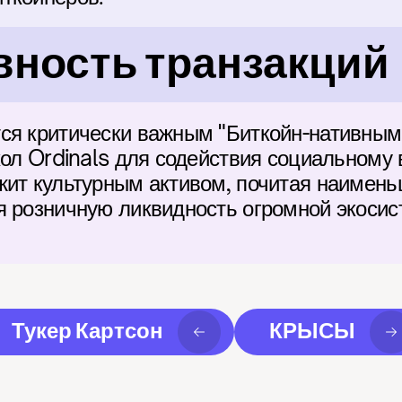
ность транзакций
ся критически важным "Биткойн-нативным
кол Ordinals для содействия социальному
жит культурным активом, почитая наимень
я розничную ликвидность огромной экосис
Тукер Картсон
КРЫСЫ