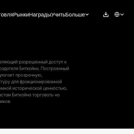
Select Langu
говля
Рынки
Награды
Учить
Больше
вляющий разрешенный доступ к 
здателя Биткойна. Построенный 
длагает прозрачную, 
уру для фракционированной 
омной исторической ценностью, 
стам Биткойна торговать на 
иков.