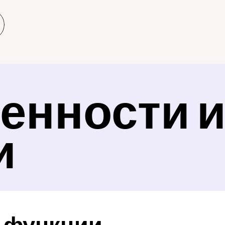
енности и
и