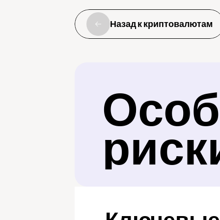
Назад к криптовалютам
Особ
риск