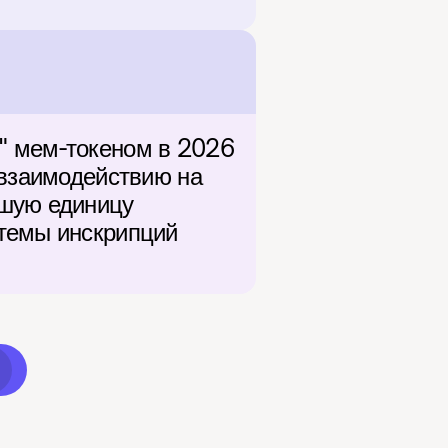
" мем-токеном в 2026 
 взаимодействию на 
шую единицу 
темы инскрипций 