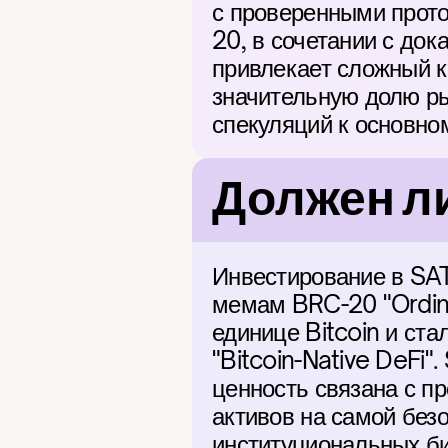
с проверенными прото
20, в сочетании с док
привлекает сложный к
значительную долю ры
спекуляций к основн
Должен ли
Инвестирование в SAT
мемам BRC-20 "Ordinal
единице Bitcoin и ст
"Bitcoin-Native DeFi"
ценность связана с п
активов на самой безо
институциональных би