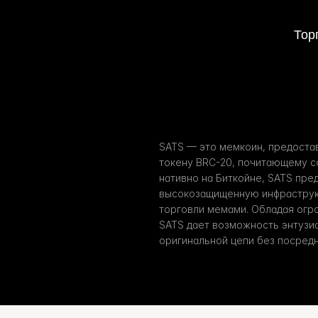
Тор
SATS — это мемкоин, предоста
токену BRC-20, почитающему со
нативно на Биткойне, SATS пре
высокозащищенную инфраструкт
торговли мемами. Обладая огр
SATS дает возможность энтузиа
оригинальной цепи без посредн