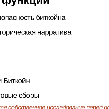
 функции
зопасность биткойна
торическая нарратива
и Биткойн
говые сборы
те собственное исследование перед по