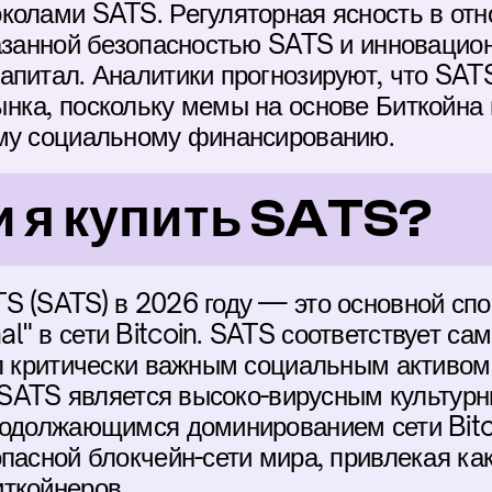
колами SATS. Регуляторная ясность в от
азанной безопасностью SATS и инновацион
апитал. Аналитики прогнозируют, что SATS
нка, поскольку мемы на основе Биткойна п
ому социальному финансированию.
 я купить SATS?
S (SATS) в 2026 году — это основной спос
" в сети Bitcoin. SATS соответствует сам
ал критически важным социальным активом
. SATS является высоко-вирусным культурн
родолжающимся доминированием сети Bitco
пасной блокчейн-сети мира, привлекая как 
ткойнеров.