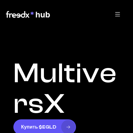
Multive
rsX
Купить $EGLD