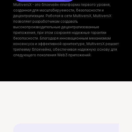
MultiversX - это блокчейн-платформа первого уровня, 
созданная для масштабируемости, безопасности и 
децентрализации. Работая в сети MultiversX, MultiversX 
позволяет разработчикам создавать 
высокопроизводительные децентрализованные 
приложения, при этом сохраняя надежные гарантии 
безопасности. Благодаря инновационным механизмам 
консенсуса и эффективной архитектуре, MultiversX решает 
трилемму блокчейна, обеспечивая надежную основу для 
следующего поколения Web3 приложений.