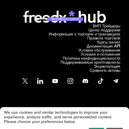
Присоединиться к кампании
ВИП Трейдеры
Центр поддержки
Информация о торговле и транзакциях
Правила торговли
Курсы валют
Документация API
Условия обслуживания
Условия и положения
Политика конфиденциальности
Поддерживаемые криптовалюты
Энциклопедия
Сравнить активы
Служба поддержки клиентов
We use cookies and similar technologies to improve your
@ Freedx 2026
support@freedx.com
experience, analyze traffic, and serve personalized content.
Please choose your preferences below.