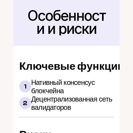
Особенност
Назад
и и риски
Ключевые функции
Нативный консенсус 
1
блокчейна
Децентрализованная сеть 
2
валидаторов