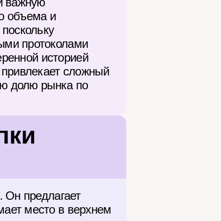
и важную 
 объема и 
поскольку 
ыми протоколами 
еренной историей 
 привлекает сложный 
ю долю рынка по 
ки 
 Он предлагает 
ает место в верхнем 