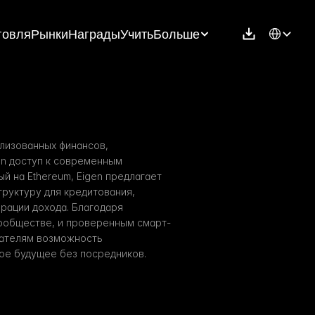
Select Langu
говля
Рынки
Награды
Учить
Больше
лизованных финансов, 
n доступ к современным 
 на Ethereum, Eigen предлагает 
уктуру для кредитования, 
рации дохода. Благодаря 
ообществе, и проверенным смарт-
вателям возможность 
ое будущее без посредников.