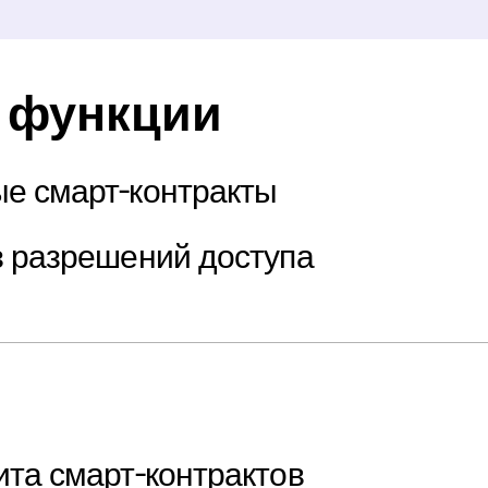
 функции
е смарт-контракты
з разрешений доступа
ита смарт-контрактов