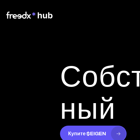
Собс
ный
Купите $EIGEN