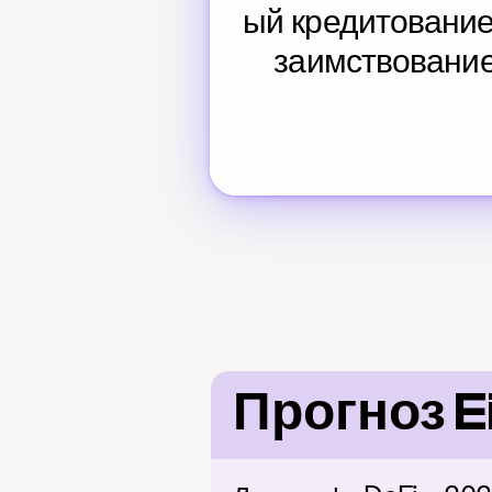
ый кредитование 
заимствовани
Прогноз E