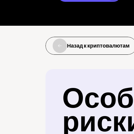
Назад к криптовалютам
Особ
риск