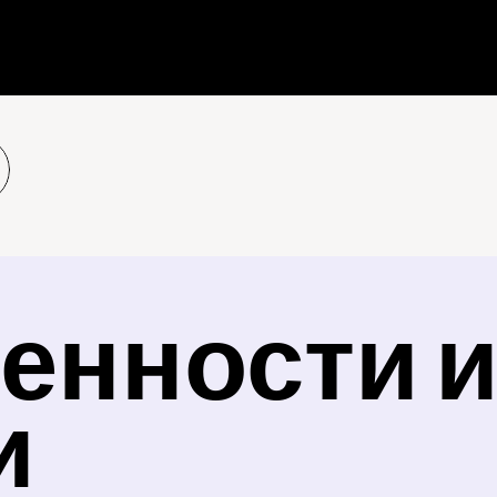
енности и
и