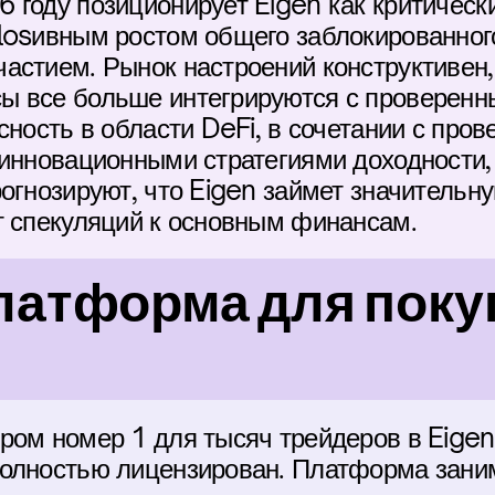
 году позиционирует Eigen как критическ
losивным ростом общего заблокированного
астием. Рынок настроений конструктивен, 
ы все больше интегрируются с проверенн
сность в области DeFi, в сочетании с пров
 инновационными стратегиями доходности,
огнозируют, что Eigen займет значительну
т спекуляций к основным финансам.
атформа для покуп
ром номер 1 для тысяч трейдеров в Eigen.
олностью лицензирован. Платформа заним