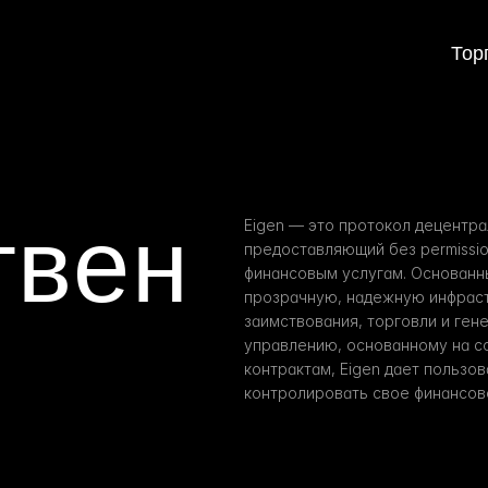
Тор
твен
Eigen — это протокол децентра
предоставляющий без permissio
финансовым услугам. Основанный
прозрачную, надежную инфрастр
заимствования, торговли и гене
управлению, основанному на с
контрактам, Eigen дает пользо
контролировать свое финансов