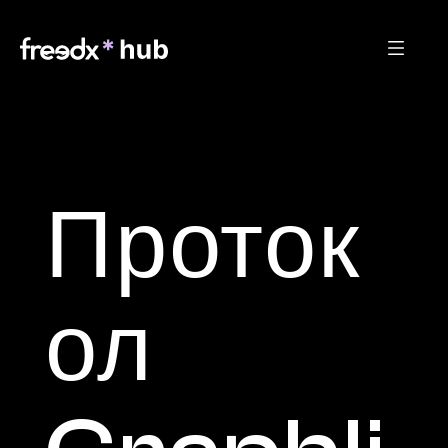
Проток
ол 