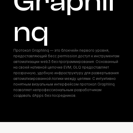
Graphli
nq
Протокол Graphlinq — это блокчейн первого уровня, 
предоставляющий бесс permission доступ к инструментам 
автоматизации web3 без программирования. Основанный 
на своей нативной цепочке EVM, GLQ предоставляет 
прозрачную, удобную инфраструктуру для развертывания 
автоматизированной логики между цепями. С интуитивно 
понятным визуальным интерфейсом протокол Graphlinq 
позволяет непрофессиональным разработчикам 
создавать dApps без посредников.