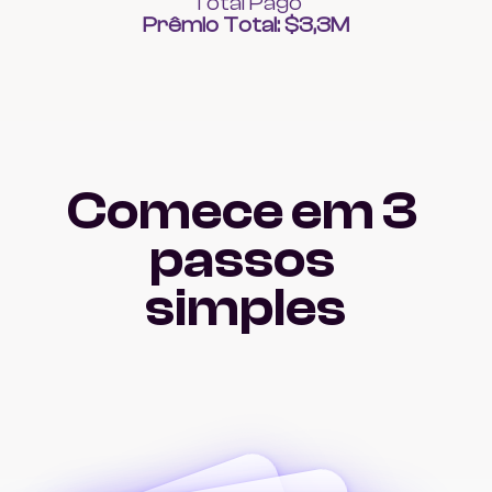
Total Pago
Prêmio Total: $3,3M
Comece em 3 
passos 
simples