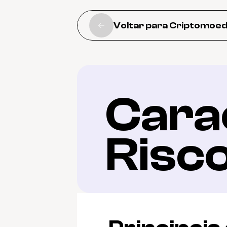
Voltar para Criptomoe
Carac
Risc