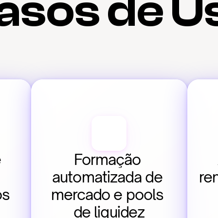
asos de U
 
Formação 
automatizada de 
re
os
mercado e pools 
de liquidez