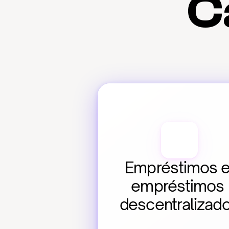
C
Empréstimos e
empréstimos 
descentralizad