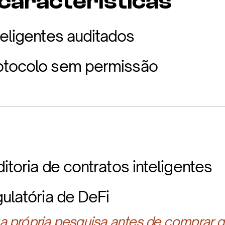
 características
teligentes auditados
otocolo sem permissão
itoria de contratos inteligentes
gulatória de DeFi
 própria pesquisa antes de comprar q