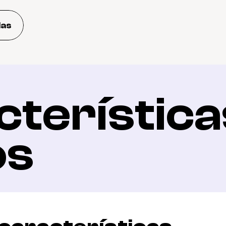
das
terísticas
os