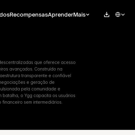
Select Langu
dos
Recompensas
Aprender
Mais
descentralizadas que oferece acesso 
iros avançados. Construído na 
estrutura transparente e confiável 
 negociações e geração de 
ulsionada pela comunidade e 
m batalha, o Ygg capacita os usuários 
o financeiro sem intermediários.