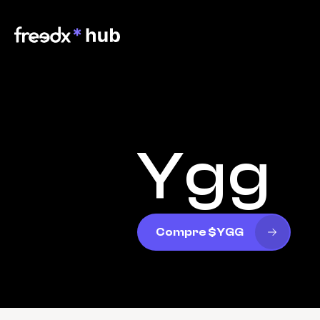
Ygg
Compre $YGG