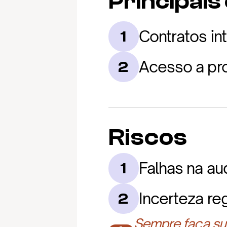
Principais
Contratos in
1
Acesso a pr
2
Riscos
Falhas na aud
1
Incerteza re
2
Sempre faça sua