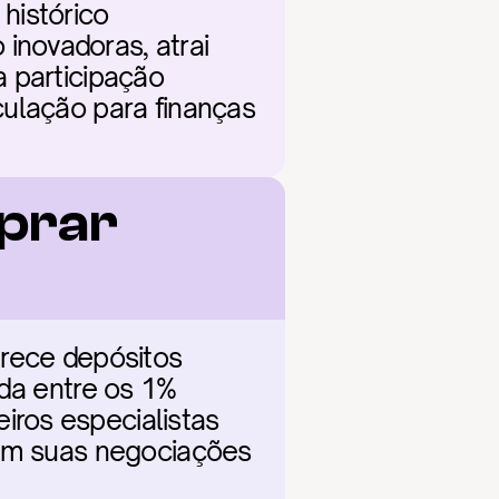
istórico 
novadoras, atrai 
 participação 
ulação para finanças 
prar 
rece depósitos 
da entre os 1% 
ros especialistas 
com suas negociações 