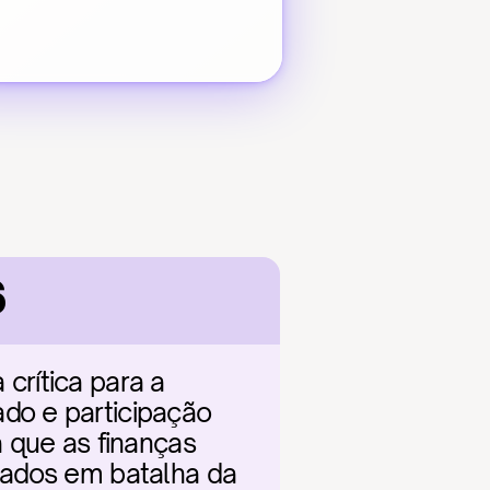
6
rítica para a 
o e participação 
 que as finanças 
tados em batalha da 