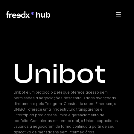
Unibot
Unibot é um protocolo DeFi que oferece acesso sem 
permissões a negociações descentralizadas avançadas 
diretamente pelo Telegram. Construído sobre Ethereum, o 
UNIBOT oferece uma infraestrutura transparente e 
ultrarrápida para ordens limite e gerenciamento de 
portfólio. Com alertas em tempo real, o Unibot capacita os 
usuários a negociarem de forma contínua a partir de seu 
aplicativo de mensagens sem intermediários.