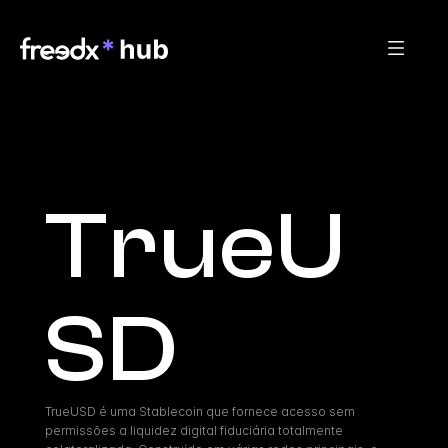
TrueU
SD
TrueUSD é uma Stablecoin que fornece acesso sem 
permissões a liquidez digital fiduciária totalmente 