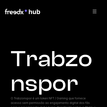
Trabzo
nspor
O Trabzonspor é um token NFT / Gaming que fornece 
acesso sem permissão ao engajamento digital dos fãs 