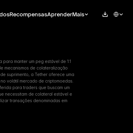
Select Langu
dos
Recompensas
Aprender
Mais
a para manter um peg estável de 1:1 
de mecanismos de colateralização 
 de suprimento, a Tether oferece uma 
 no volátil mercado de criptomoedas. 
eferida para traders que buscam um 
e necessitam de colateral estável e 
lizar transações denominadas em 