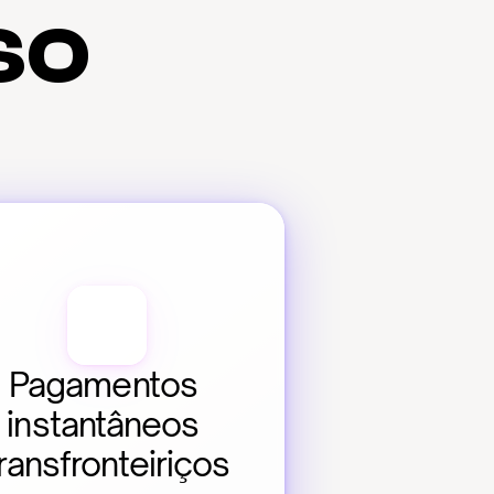
so
Pagamentos 
instantâneos 
ransfronteiriços