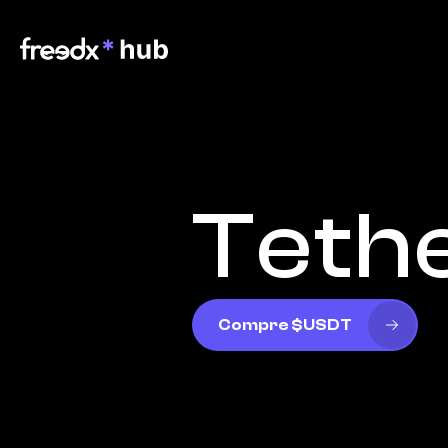
Teth
Compre $USDT