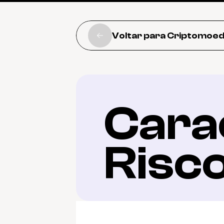
Voltar para Criptomoe
Carac
Risc