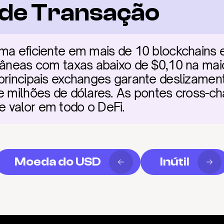
a de Transação
rma eficiente em mais de 10 blockchains 
tâneas com taxas abaixo de $0,10 na maior
 principais exchanges garante deslizame
e milhões de dólares. As pontes cross-chai
 valor em todo o DeFi.
Moeda do USD
Inútil