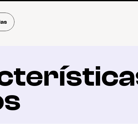
das
terísticas
os