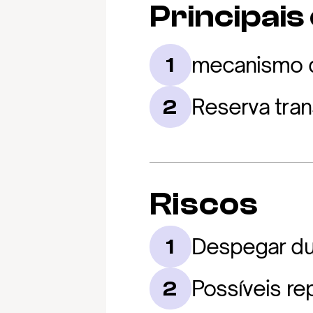
Principais
mecanismo d
1
Reserva tran
2
Riscos
Despegar du
1
Possíveis re
2