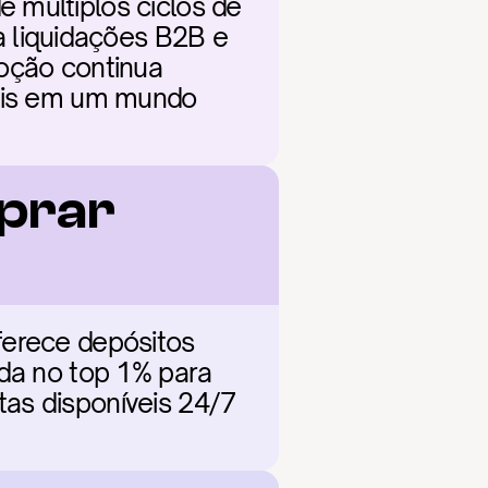
 múltiplos ciclos de 
liquidações B2B e 
oção continua 
tais em um mundo 
prar 
ferece depósitos 
da no top 1% para 
as disponíveis 24/7 