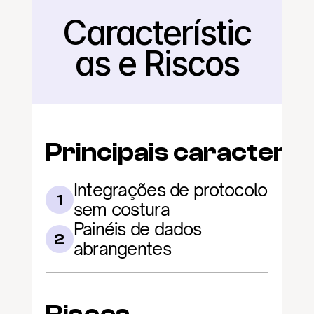
Característic
Voltar
as e Riscos
Principais caracterís
Integrações de protocolo 
1
sem costura
Painéis de dados 
2
abrangentes