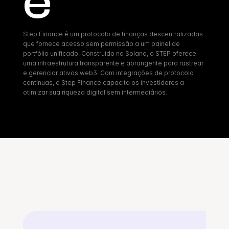
e
Step Finance é um protocolo de finanças descentralizadas 
que fornece acesso sem permissão a um painel de 
portfólio unificado. Construído na Solana, o STEP oferece 
uma infraestrutura transparente e abrangente para rastrear 
e gerenciar ativos web3. Com integrações de protocolo 
contínuas, o Step Finance capacita os investidores a 
otimizar sua riqueza digital sem intermediários.