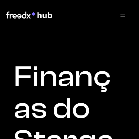
Finanç
as do 