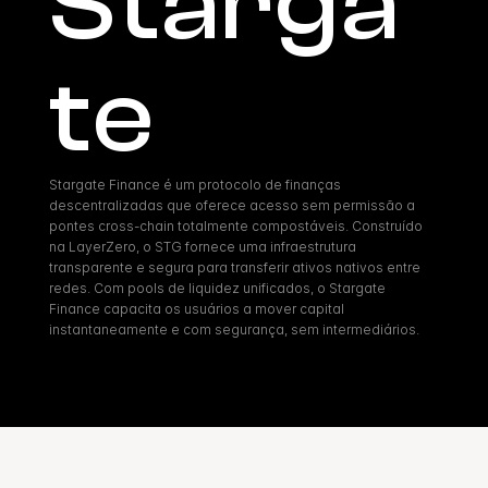
Starga
te
Stargate Finance é um protocolo de finanças 
descentralizadas que oferece acesso sem permissão a 
pontes cross-chain totalmente compostáveis. Construído 
na LayerZero, o STG fornece uma infraestrutura 
transparente e segura para transferir ativos nativos entre 
redes. Com pools de liquidez unificados, o Stargate 
Finance capacita os usuários a mover capital 
instantaneamente e com segurança, sem intermediários.