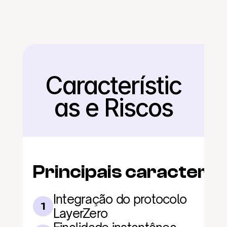
Característic
Voltar
as e Riscos
Principais caracterís
Integração do protocolo 
1
LayerZero