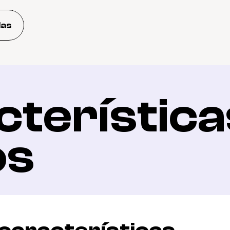
das
terísticas
os