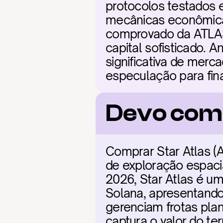
protocolos testados e
mecânicas econômicas
comprovado da ATLAS e
capital sofisticado. 
significativa de merc
especulação para fin
Devo comp
Comprar Star Atlas (
de exploração espacia
2026, Star Atlas é u
Solana, apresentando
gerenciam frotas plane
captura o valor do ter