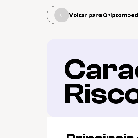
Voltar para Criptomoe
Carac
Risc