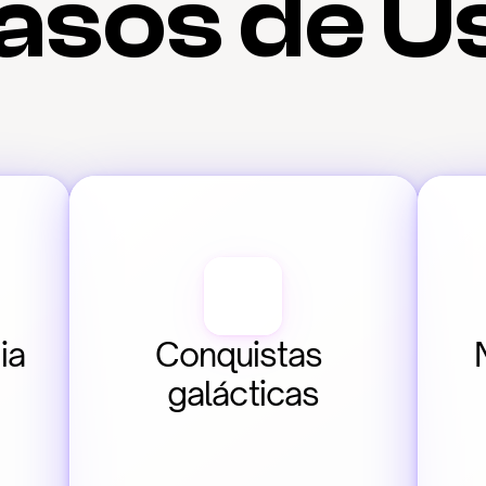
asos de U
a 
Conquistas 
galácticas