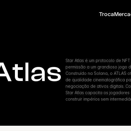
Troca
Merca
Atlas
Star Atlas é um protocolo de NF
permissão a um grandioso jogo de
Construído na Solana, o ATLAS of
de qualidade cinematográfica par
negociação de ativos digitais. 
Star Atlas capacita os jogadores
construir impérios sem intermediár