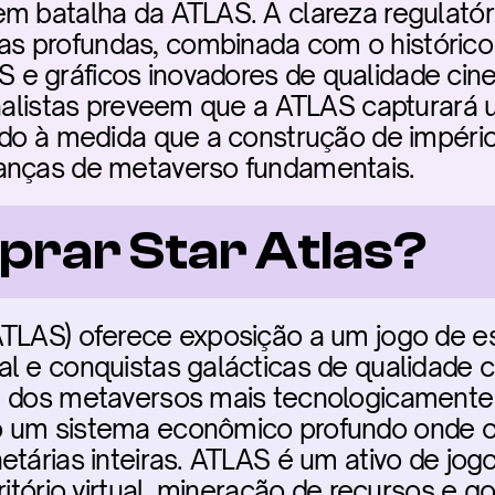
m batalha da ATLAS. A clareza regulatór
 profundas, combinada com o histórico
 gráficos inovadores de qualidade cinem
Analistas preveem que a ATLAS capturará 
ado à medida que a construção de impérios 
anças de metaverso fundamentais.
rar Star Atlas?
ATLAS) oferece exposição a um jogo de es
l e conquistas galácticas de qualidade c
m dos metaversos mais tecnologicamente
 um sistema econômico profundo onde os
tárias inteiras. ATLAS é um ativo de jogo 
ritório virtual, mineração de recursos e go