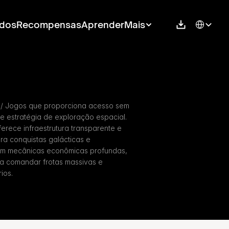
Select Langu
dos
Recompensas
Aprender
Mais
T / Jogos que proporciona acesso sem 
 estratégia de exploração espacial. 
erece infraestrutura transparente e 
a conquistas galácticas e 
Com mecânicas econômicas profundas, 
 a comandar frotas massivas e 
ios.