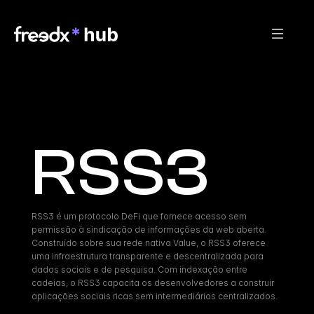
RSS3
RSS3 é um protocolo DeFi que fornece acesso sem 
permissão à sindicação de informações da web aberta. 
Construído sobre sua rede nativa Value, o RSS3 oferece 
uma infraestrutura transparente e descentralizada para 
dados sociais e de pesquisa. Com indexação entre 
cadeias, o RSS3 capacita os desenvolvedores a construir 
aplicações sociais ricas sem intermediários centralizados.