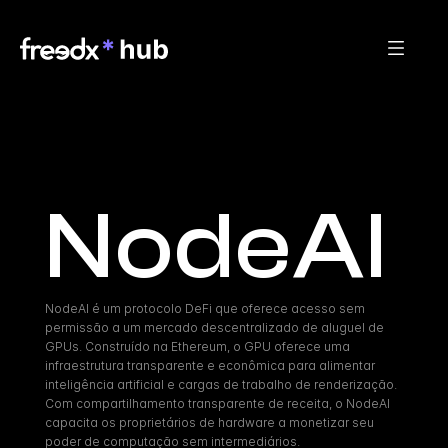
NodeAI
NodeAI é um protocolo DeFi que oferece acesso sem 
permissão a um mercado descentralizado de aluguel de 
GPUs. Construído na Ethereum, o GPU oferece uma 
infraestrutura transparente e econômica para alimentar 
inteligência artificial e cargas de trabalho de renderização. 
Com compartilhamento transparente de receita, o NodeAI 
capacita os proprietários de hardware a monetizar seu 
poder de computação sem intermediários.