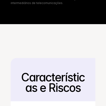
intermediários de telecomunicações.
Característic
Voltar
as e Riscos