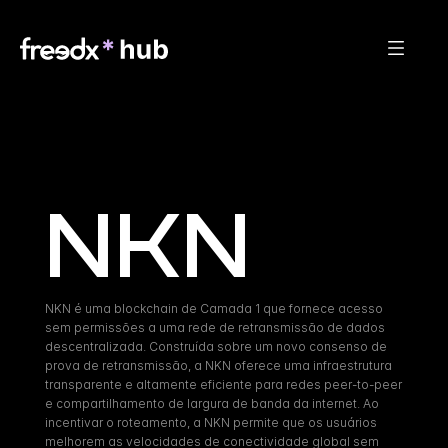
NKN
NKN é uma blockchain de Camada 1 que fornece acesso 
sem permissões a uma rede de retransmissão de dados 
descentralizada. Construída sobre um novo consenso de 
prova de retransmissão, a NKN oferece uma infraestrutura 
transparente e altamente eficiente para redes peer-to-peer 
e compartilhamento de largura de banda da internet. Ao 
incentivar o roteamento, a NKN permite que os usuários 
melhorem as velocidades de conectividade global sem 