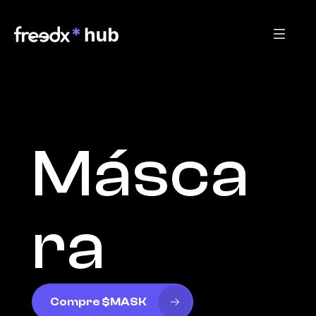
Másca
ra
Compre $MASK