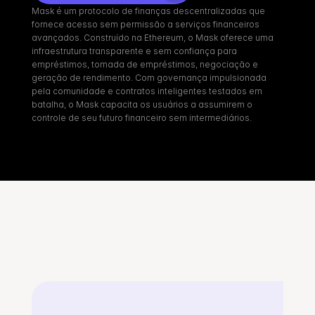
Mask é um protocolo de finanças descentralizadas que 
fornece acesso sem permissão a serviços financeiros 
avançados. Construído na Ethereum, o Mask oferece uma 
infraestrutura transparente e sem confiança para 
empréstimos, tomada de empréstimos, negociação e 
geração de rendimento. Com governança impulsionada 
pela comunidade e contratos inteligentes testados em 
batalha, o Mask capacita os usuários a assumirem o 
controle de seu futuro financeiro sem intermediários.