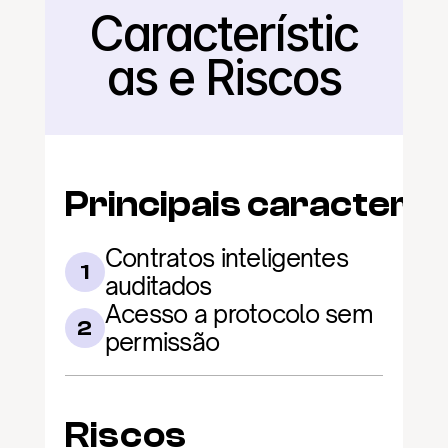
Característic
Voltar
as e Riscos
Principais caracterís
Contratos inteligentes 
1
auditados
Acesso a protocolo sem 
2
permissão
Riscos