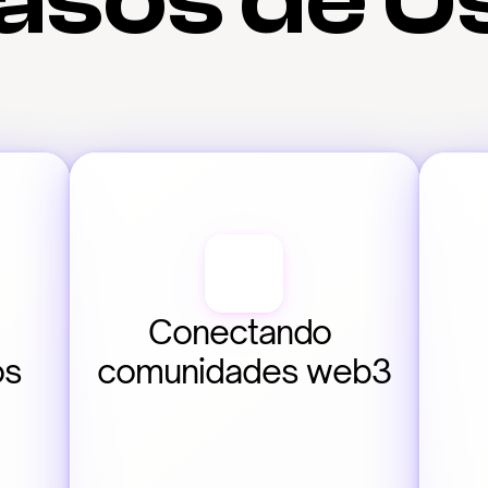
asos de U
Conectando 
os
comunidades web3