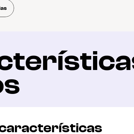
das
terísticas
os
 características