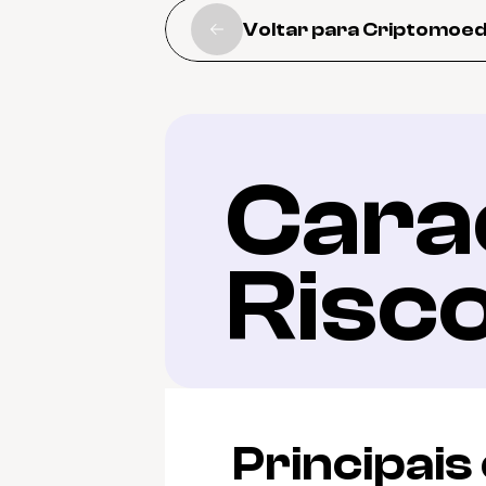
Voltar para Criptomoe
Carac
Risc
Principais