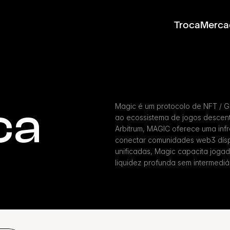
Troca
Merca
ca
Magic é um protocolo de NFT / G
ao ecossistema de jogos descentr
Arbitrum, MAGIC oferece uma infr
conectar comunidades web3 dísp
unificadas, Magic capacita jogad
liquidez profunda sem intermediár