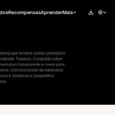
Select Langu
dos
Recompensas
Aprender
Mais
aming que fornece acesso permissivo 
alizado Treasure. Construído sobre 
aestrutura transparente e coesa para 
ares. Com economias de metaverso 
ores e criadores a compartilhar 
ios.