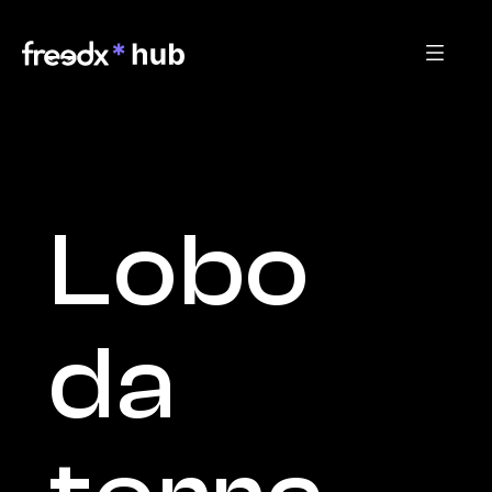
Lobo 
da 