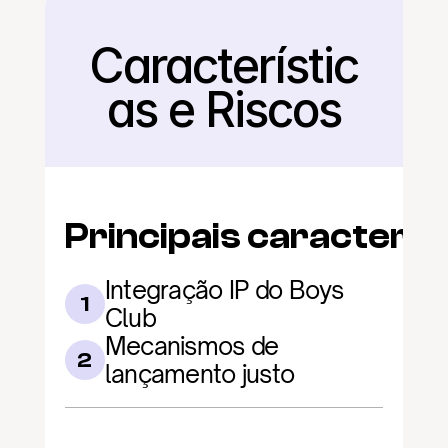
Característic
Voltar
as e Riscos
Principais caracterís
Integração IP do Boys 
1
Club
Mecanismos de 
2
lançamento justo