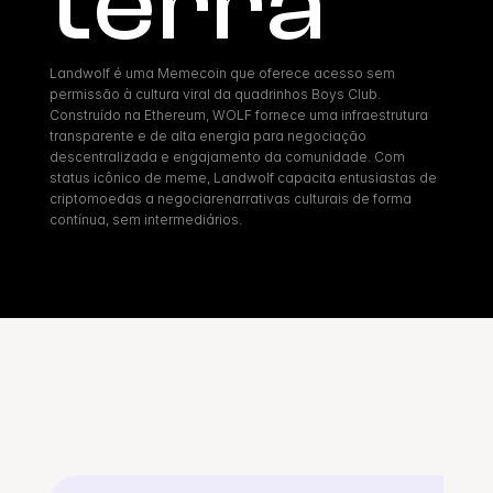
terra
Landwolf é uma Memecoin que oferece acesso sem 
permissão à cultura viral da quadrinhos Boys Club. 
Construído na Ethereum, WOLF fornece uma infraestrutura 
transparente e de alta energia para negociação 
descentralizada e engajamento da comunidade. Com 
status icônico de meme, Landwolf capacita entusiastas de 
criptomoedas a negociarenarrativas culturais de forma 
contínua, sem intermediários.